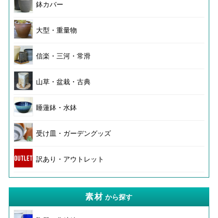
鉢カバー
大型・重量物
信楽・三河・常滑
山草・盆栽・古典
睡蓮鉢・水鉢
受け皿・ガーデングッズ
訳あり・アウトレット
素材
から探す