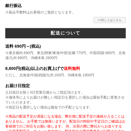
銀行振込
※振込手数料はお客様のご負担となります。
>>詳しくはこちら
配送について
送料 690円～(税込)
※東京都内 690円、東北/関東/東海/中部/近畿 770円、中国/四国 880円、北海
道/九州 990円、沖縄本島 2600円
8,800円(税込)以上のお買上げで
送料無料
ただし、北海道/中国/四国/九州 200円、沖縄本島 1900円
お届け日指定
土日祝日を除く4日営業日後からご指定頂けます。
※連休等によりお届けが難しい指定日を選択した場合は最短手配に変更させ
ていただきます。
※指定日を選択しない場合は最短での手配となります。
※商品の配送予定が遅延になる場合、弊社側に配送予定の連絡が入ることは
ありません。 お手数では御座いますが、配送日の時刻や予定日のご確認はお
客様側でのご対応をお願い致します。 尚、出荷の際に弊社からお送りする