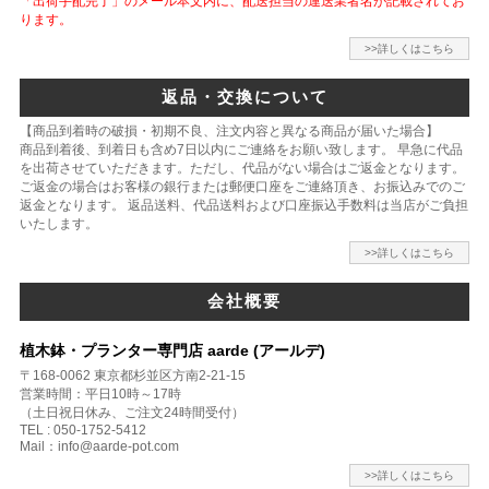
「出荷手配完了」のメール本文内に、配送担当の運送業者名が記載されてお
ります。
>>詳しくはこちら
返品・交換について
【商品到着時の破損・初期不良、注文内容と異なる商品が届いた場合】
商品到着後、到着日も含め7日以内にご連絡をお願い致します。 早急に代品
を出荷させていただきます。ただし、代品がない場合はご返金となります。
ご返金の場合はお客様の銀行または郵便口座をご連絡頂き、お振込みでのご
返金となります。 返品送料、代品送料および口座振込手数料は当店がご負担
いたします。
>>詳しくはこちら
会社概要
植木鉢・プランター専門店 aarde (アールデ)
〒168-0062 東京都杉並区方南2-21-15
営業時間：平日10時～17時
（土日祝日休み、ご注文24時間受付）
TEL : 050-1752-5412
Mail：info@aarde-pot.com
>>詳しくはこちら