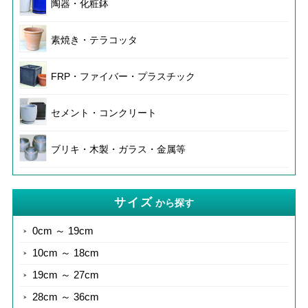
陶器・化粧鉢
素焼き・テラコッタ
FRP・ファイバー・プラスチック
セメント・コンクリート
ブリキ・木製・ガラス・金属等
サイズ
から探す
0cm ～ 19cm
10cm ～ 18cm
19cm ～ 27cm
28cm ～ 36cm