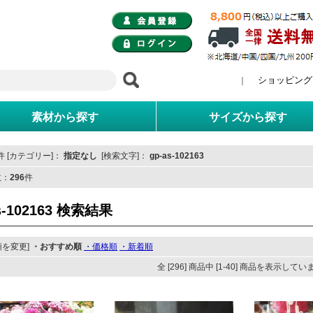
ショッピング
｜
素材から探す
サイズから探す
 [カテゴリー]：
指定なし
[検索文字]：
gp-as-102163
数：
296
件
s-102163 検索結果
順を変更]
・おすすめ順
・価格順
・新着順
全 [296] 商品中 [1-40] 商品を表示して