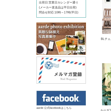
出荷日:営業日カレンダー通り
(メーカー直送品は平日出荷)
問合せ対応:10時～17時(平日)
BLチェ
aarde 公式facebookはこちら
ルーガ