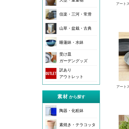
大型・重量物
アートス
信楽・三河・常滑
山草・盆栽・古典
睡蓮鉢・水鉢
受け皿
ガーデングッズ
訳あり
アウトレット
アート
素材
から探す
陶器・化粧鉢
素焼き・テラコッタ