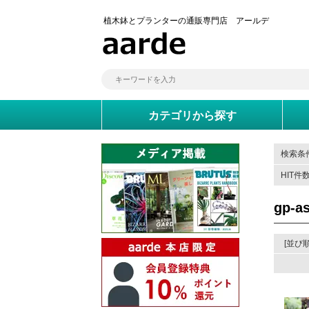
植木鉢とプランターの通販専門店 アールデ
カテゴリから探す
検索条件
HIT件
gp-a
[並び