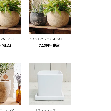
 (B/Cr)
フリットバルーンM (B/Cr)
2円(税込)
7,139円(税込)
コエッグM
オストキューブS