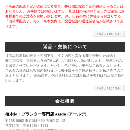
※商品の配送予定が遅延になる場合、弊社側に配送予定の連絡が入ることは
ありません。 お手数では御座いますが、配送日の時刻や予定日のご確認はお
客様側でのご対応をお願い致します。 尚、出荷の際に弊社からお送りする
「出荷手配完了」のメール本文内に、配送担当の運送業者名が記載されてお
ります。
>>詳しくはこちら
返品・交換について
【商品到着時の破損・初期不良、注文内容と異なる商品が届いた場合】
商品到着後、到着日も含め7日以内にご連絡をお願い致します。 早急に代品
を出荷させていただきます。ただし、代品がない場合はご返金となります。
ご返金の場合はお客様の銀行または郵便口座をご連絡頂き、お振込みでのご
返金となります。 返品送料、代品送料および口座振込手数料は当店がご負担
いたします。
>>詳しくはこちら
会社概要
植木鉢・プランター専門店 aarde (アールデ)
〒168-0062 東京都杉並区方南2-21-15
営業時間：平日10時～17時