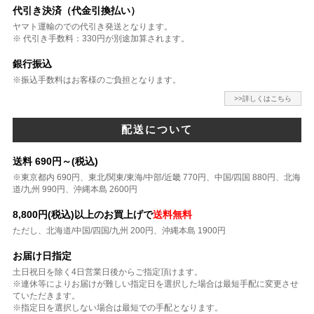
代引き決済（代金引換払い）
ヤマト運輸のでの代引き発送となります。
※ 代引き手数料：330円が別途加算されます。
銀行振込
※振込手数料はお客様のご負担となります。
>>詳しくはこちら
配送について
送料 690円～(税込)
※東京都内 690円、東北/関東/東海/中部/近畿 770円、中国/四国 880円、北海
道/九州 990円、沖縄本島 2600円
8,800円(税込)以上のお買上げで
送料無料
ただし、北海道/中国/四国/九州 200円、沖縄本島 1900円
お届け日指定
土日祝日を除く4日営業日後からご指定頂けます。
※連休等によりお届けが難しい指定日を選択した場合は最短手配に変更させ
ていただきます。
※指定日を選択しない場合は最短での手配となります。