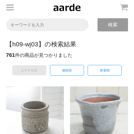
検索
【h09-wj03】の検索結果
761
件の商品が見つかりました
おすすめ順
価格順
新着順