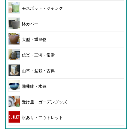
モスポット・ジャンク
鉢カバー
大型・重量物
信楽・三河・常滑
山草・盆栽・古典
睡蓮鉢・水鉢
受け皿・ガーデングッズ
訳あり・アウトレット