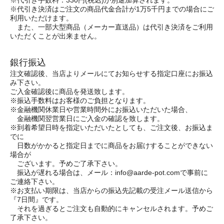
※代引き手数料：330円(税込)が別途加算されます。
※代引き決済はご注文の商品代金合計が1万5千円までの場合にご
利用いただけます。
また、一部大型商品（メーカー直送品）は代引き決済をご利用
いただくことが出来ません。
銀行振込
注文確認後、当店よりメールにてお知らせする指定口座にお振込
み下さい。
ご入金確認後に商品を発送致します。
※振込手数料はお客様のご負担となります。
※金融機関休業日や営業時間外にお振込いただいた場合、
金融機関翌営業日にご入金の確認を致します。
※到着希望日時を指定いただいたとしても、ご注文後、お振込ま
でに
日数がかかると指定日までに商品をお届けすることができない
場合が
ございます。予めご了承下さい。
振込が遅れる場合は、メール：info@aarde-pot.comで事前に
ご連絡下さい。
※お支払い期限は、当店からの振込先記載の受注メール送信から
『7日間』です。
それを過ぎるとご注文も自動的にキャンセルされます。予めご
了承下さい。