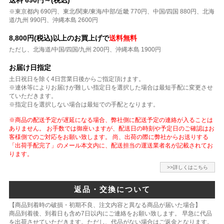
※東京都内 690円、東北/関東/東海/中部/近畿 770円、中国/四国 880円、北海
道/九州 990円、沖縄本島 2600円
8,800円(税込)以上のお買上げで
送料無料
ただし、北海道/中国/四国/九州 200円、沖縄本島 1900円
お届け日指定
土日祝日を除く4日営業日後からご指定頂けます。
※連休等によりお届けが難しい指定日を選択した場合は最短手配に変更させ
ていただきます。
※指定日を選択しない場合は最短での手配となります。
※商品の配送予定が遅延になる場合、弊社側に配送予定の連絡が入ることは
ありません。 お手数では御座いますが、配送日の時刻や予定日のご確認はお
客様側でのご対応をお願い致します。 尚、出荷の際に弊社からお送りする
「出荷手配完了」のメール本文内に、配送担当の運送業者名が記載されてお
ります。
>>詳しくはこちら
返品・交換について
【商品到着時の破損・初期不良、注文内容と異なる商品が届いた場合】
商品到着後、到着日も含め7日以内にご連絡をお願い致します。 早急に代品
を出荷させていただきます。ただし、代品がない場合はご返金となります。