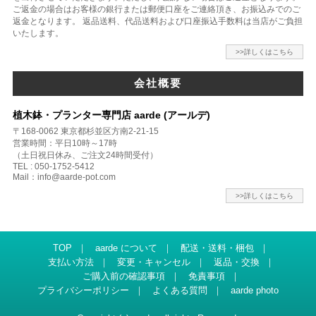
ご返金の場合はお客様の銀行または郵便口座をご連絡頂き、お振込みでのご
返金となります。 返品送料、代品送料および口座振込手数料は当店がご負担
いたします。
>>詳しくはこちら
会社概要
植木鉢・プランター専門店 aarde (アールデ)
〒168-0062 東京都杉並区方南2-21-15
営業時間：平日10時～17時
（土日祝日休み、ご注文24時間受付）
TEL : 050-1752-5412
Mail：info@aarde-pot.com
>>詳しくはこちら
TOP
｜
aarde について
｜
配送・送料・梱包
｜
支払い方法
｜
変更・キャンセル
｜
返品・交換
｜
ご購入前の確認事項
｜
免責事項
｜
プライバシーポリシー
｜
よくある質問
｜
aarde photo