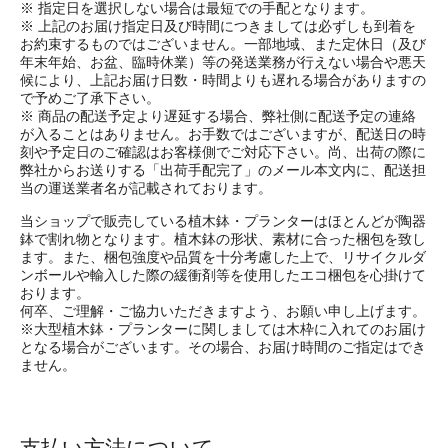
※ 指定日を選択しない場合は最短での手配となります。
※ 上記のお届け指定日及び時間につきましては必ずしも到着を
お約束するものではございません。一部地域、また定休日（及び
年末年始、お盆、臨時休業）等の発送業務が行えない場合や悪天
候により、上記お届け日数・時間よりも遅れる場合がありますの
で予めご了承下さい。
※ 商品の配送予定より遅延する場合、弊社側に配送予定の連絡
が入ることはありません。お手数ではございますが、配送日の時
刻や予定日のご確認はお客様側でご対応下さい。尚、出荷の際に
弊社からお送りする「出荷手配完了」のメール本文内に、配送担
当の運送業者名が記載されております。
当ショップで販売している植木鉢・プランターはほとんどが陶器
鉢で割れ物となります。植木鉢の形状、素材に合った梱包を致し
ます。また、梱包強度や品質を十分考慮した上で、リサイクルダ
ンボールや輸入した際の緩衝剤等を使用したエコ梱包を心掛けて
おります。
何卒、ご理解・ご協力いただきますよう、お願い申し上げます。
※大型植木鉢・プランターに関しましては木枠に入れてのお届け
となる場合がございます。その場合、お届け時間のご指定はでき
ません。
支払い方法について