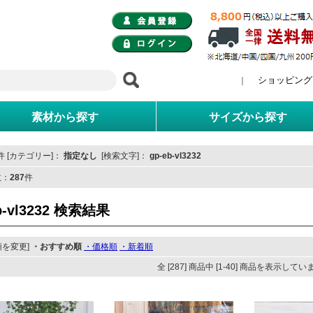
ショッピング
｜
素材から探す
サイズから探す
 [カテゴリー]：
指定なし
[検索文字]：
gp-eb-vl3232
数：
287
件
b-vl3232 検索結果
順を変更]
・おすすめ順
・価格順
・新着順
全 [287] 商品中 [1-40] 商品を表示して