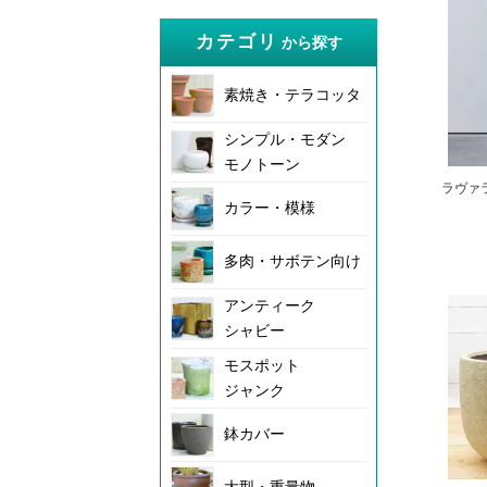
カテゴリ
から探す
素焼き・テラコッタ
シンプル・モダン
モノトーン
ラヴァラ
カラー・模様
多肉・サボテン向け
アンティーク
シャビー
モスポット
ジャンク
鉢カバー