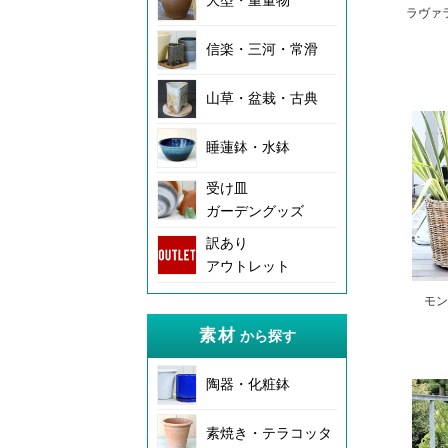
大型・重量物
ラヴァラ
信楽・三河・常滑
山草・盆栽・古典
睡蓮鉢・水鉢
受け皿
ガーデングッズ
訳あり
アウトレット
モン
素材
から探す
陶器・化粧鉢
素焼き・テラコッタ