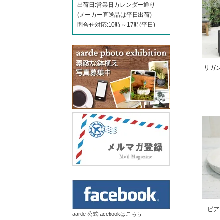
出荷日:営業日カレンダー通り
(メーカー直送品は平日出荷)
問合せ対応:10時～17時(平日)
リガン
ビア
aarde 公式facebookはこちら