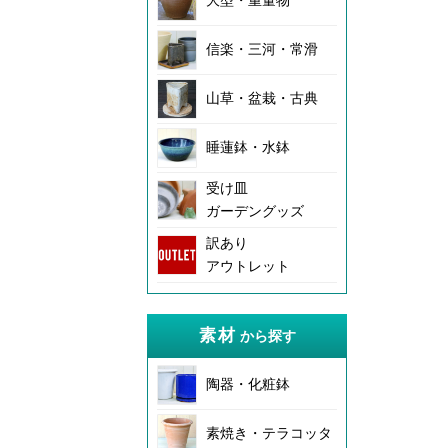
大型・重量物
信楽・三河・常滑
山草・盆栽・古典
睡蓮鉢・水鉢
受け皿
ガーデングッズ
訳あり
アウトレット
素材
から探す
陶器・化粧鉢
素焼き・テラコッタ