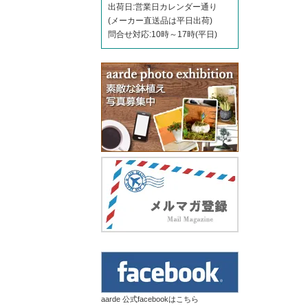
出荷日:営業日カレンダー通り
(メーカー直送品は平日出荷)
問合せ対応:10時～17時(平日)
aarde 公式facebookはこちら