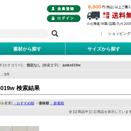
ショッピング
｜
素材から探す
サイズから探す
 [カテゴリー]：
指定なし
[検索文字]：
junks019w
数：
1
件
ks019w 検索結果
順を変更]
・おすすめ順
・価格順
・新着順
全 [1] 商品中 [1-1] 商品を表示していま