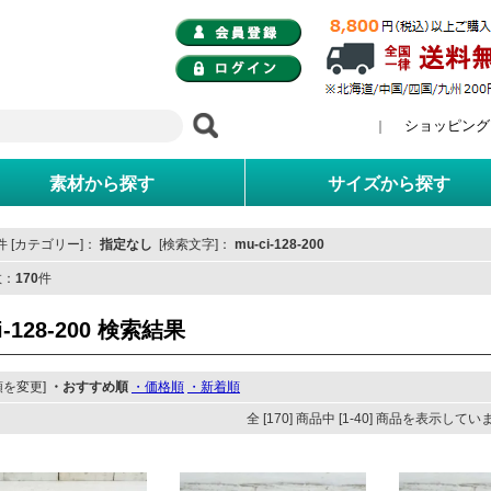
ショッピング
｜
素材から探す
サイズから探す
 [カテゴリー]：
指定なし
[検索文字]：
mu-ci-128-200
数：
170
件
i-128-200 検索結果
順を変更]
・おすすめ順
・価格順
・新着順
全 [170] 商品中 [1-40] 商品を表示して