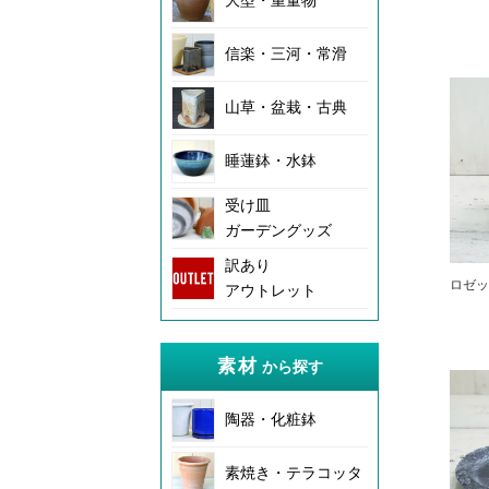
大型・重量物
信楽・三河・常滑
山草・盆栽・古典
睡蓮鉢・水鉢
受け皿
ガーデングッズ
訳あり
ロゼッタ
アウトレット
素材
から探す
陶器・化粧鉢
素焼き・テラコッタ