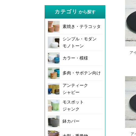
カテゴリ
から探す
素焼き・テラコッタ
シンプル・モダン
モノトーン
ア
カラー・模様
多肉・サボテン向け
アンティーク
シャビー
モスポット
ジャンク
鉢カバー
ア