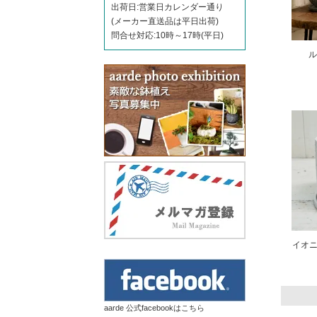
出荷日:営業日カレンダー通り
(メーカー直送品は平日出荷)
問合せ対応:10時～17時(平日)
ル
イオニ
aarde 公式facebookはこちら