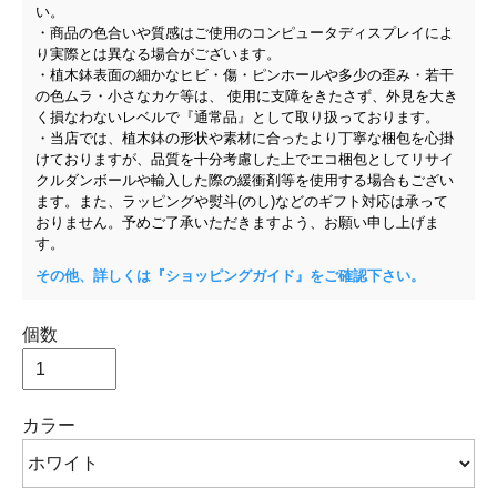
い。
・商品の色合いや質感はご使用のコンピュータディスプレイによ
り実際とは異なる場合がございます。
・植木鉢表面の細かなヒビ・傷・ピンホールや多少の歪み・若干
の色ムラ・小さなカケ等は、 使用に支障をきたさず、外見を大き
く損なわないレベルで『通常品』として取り扱っております。
・当店では、植木鉢の形状や素材に合ったより丁寧な梱包を心掛
けておりますが、品質を十分考慮した上でエコ梱包としてリサイ
クルダンボールや輸入した際の緩衝剤等を使用する場合もござい
ます。また、ラッピングや熨斗(のし)などのギフト対応は承って
おりません。予めご了承いただきますよう、お願い申し上げま
す。
その他、詳しくは『ショッピングガイド』をご確認下さい。
個数
カラー