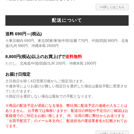
>>詳しくはこちら
配送について
送料 690円～(税込)
※東京都内 690円、東北/関東/東海/中部/近畿 770円、中国/四国 880円、北海
道/九州 990円、沖縄本島 2600円
8,800円(税込)以上のお買上げで
送料無料
ただし、北海道/中国/四国/九州 200円、沖縄本島 1900円
お届け日指定
土日祝日を除く4日営業日後からご指定頂けます。
※連休等によりお届けが難しい指定日を選択した場合は最短手配に変更させ
ていただきます。
※指定日を選択しない場合は最短での手配となります。
※商品の配送予定が遅延になる場合、弊社側に配送予定の連絡が入ることは
ありません。 お手数では御座いますが、配送日の時刻や予定日のご確認はお
客様側でのご対応をお願い致します。 尚、出荷の際に弊社からお送りする
「出荷手配完了」のメール本文内に、配送担当の運送業者名が記載されてお
ります。
>>詳しくはこちら