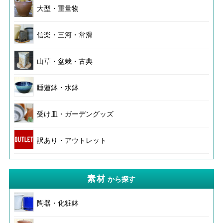
大型・重量物
信楽・三河・常滑
山草・盆栽・古典
睡蓮鉢・水鉢
受け皿・ガーデングッズ
訳あり・アウトレット
素材
から探す
陶器・化粧鉢