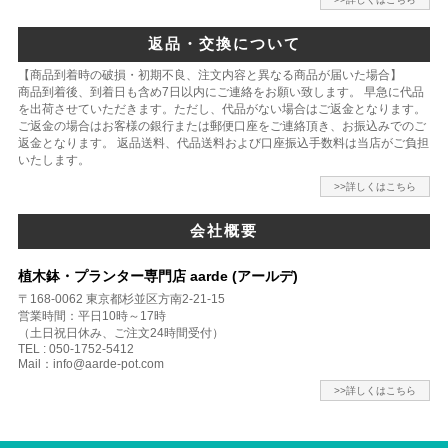
返品・交換について
【商品到着時の破損・初期不良、注文内容と異なる商品が届いた場合】
商品到着後、到着日も含め7日以内にご連絡をお願い致します。 早急に代品
を出荷させていただきます。ただし、代品がない場合はご返金となります。
ご返金の場合はお客様の銀行または郵便口座をご連絡頂き、お振込みでのご
返金となります。 返品送料、代品送料および口座振込手数料は当店がご負担
いたします。
>>詳しくはこちら
会社概要
植木鉢・プランター専門店 aarde (アールデ)
〒168-0062 東京都杉並区方南2-21-15
営業時間：平日10時～17時
（土日祝日休み、ご注文24時間受付）
TEL : 050-1752-5412
Mail：info@aarde-pot.com
>>詳しくはこちら