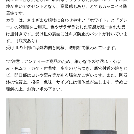
粒が良いアクセントとなり、高級感もあり、とてもカッコイイ陶
器鉢です。
カラーは、さまざまな植物に合わせやすい『ホワイト』と『グレ
ー』の2種類をご用意。色やザラザラとした質感が統一された受
け皿付きです。受け皿の裏面にはキズ防止のパットが付いていま
す。（底穴あり）
受け皿の上部には鉢内側と同様、透明釉で覆われています。
*ご注意：アンティーク商品のため、細かなキズや汚れ・くぼ
み・色ムラ・カケ・付着物、多少のぐらつき、底穴付近の焼きヒ
ビ、開口部はヨレや歪み等がある場合がございます。また、陶器
鉢の性質上、模様・色味・サイズには個体差が生じます。予めご
理解の上、お買い求め下さい。