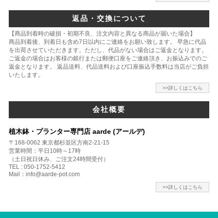
返品・交換について
【商品到着時の破損・初期不良、注文内容と異なる商品が届いた場合】
商品到着後、到着日も含め7日以内にご連絡をお願い致します。 早急に代品
を出荷させていただきます。ただし、代品がない場合はご返金となります。
ご返金の場合はお客様の銀行または郵便口座をご連絡頂き、お振込みでのご
返金となります。 返品送料、代品送料および口座振込手数料は当店がご負担
いたします。
>>詳しくはこちら
会社概要
植木鉢・プランター専門店 aarde (アールデ)
〒168-0062 東京都杉並区方南2-21-15
営業時間：平日10時～17時
（土日祝日休み、ご注文24時間受付）
TEL : 050-1752-5412
Mail：info@aarde-pot.com
>>詳しくはこちら