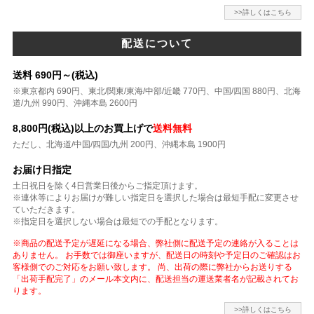
>>詳しくはこちら
配送について
送料 690円～(税込)
※東京都内 690円、東北/関東/東海/中部/近畿 770円、中国/四国 880円、北海
道/九州 990円、沖縄本島 2600円
8,800円(税込)以上のお買上げで
送料無料
ただし、北海道/中国/四国/九州 200円、沖縄本島 1900円
お届け日指定
土日祝日を除く4日営業日後からご指定頂けます。
※連休等によりお届けが難しい指定日を選択した場合は最短手配に変更させ
ていただきます。
※指定日を選択しない場合は最短での手配となります。
※商品の配送予定が遅延になる場合、弊社側に配送予定の連絡が入ることは
ありません。 お手数では御座いますが、配送日の時刻や予定日のご確認はお
客様側でのご対応をお願い致します。 尚、出荷の際に弊社からお送りする
「出荷手配完了」のメール本文内に、配送担当の運送業者名が記載されてお
ります。
>>詳しくはこちら