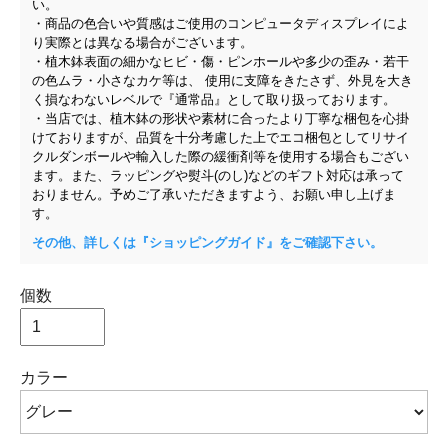
い。
・商品の色合いや質感はご使用のコンピュータディスプレイによ
り実際とは異なる場合がございます。
・植木鉢表面の細かなヒビ・傷・ピンホールや多少の歪み・若干
の色ムラ・小さなカケ等は、 使用に支障をきたさず、外見を大き
く損なわないレベルで『通常品』として取り扱っております。
・当店では、植木鉢の形状や素材に合ったより丁寧な梱包を心掛
けておりますが、品質を十分考慮した上でエコ梱包としてリサイ
クルダンボールや輸入した際の緩衝剤等を使用する場合もござい
ます。また、ラッピングや熨斗(のし)などのギフト対応は承って
おりません。予めご了承いただきますよう、お願い申し上げま
す。
その他、詳しくは『ショッピングガイド』をご確認下さい。
個数
カラー