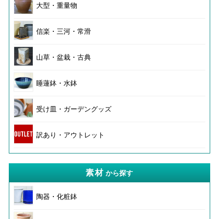
大型・重量物
信楽・三河・常滑
山草・盆栽・古典
睡蓮鉢・水鉢
受け皿・ガーデングッズ
訳あり・アウトレット
素材
から探す
陶器・化粧鉢