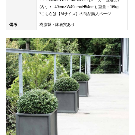
(内寸：L49cm×W49cm×H54cm), 重量：16kg
*こちらは【Mサイズ】の商品購入ページ
備考
樹脂製・鉢底穴あり