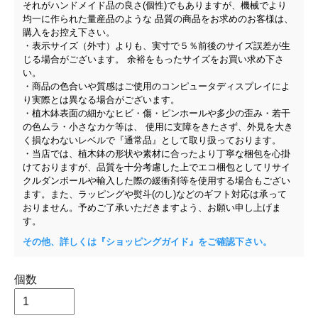
それがハンドメイド品の良さ(個性)でもありますが、機械でより
均一に作られた量産品のような 品質の商品をお求めのお客様は、
購入をお控え下さい。
・表示サイズ（外寸）よりも、実寸で５％前後のサイズ誤差が生
じる場合がございます。 余裕をもったサイズをお買い求め下さ
い。
・商品の色合いや質感はご使用のコンピュータディスプレイによ
り実際とは異なる場合がございます。
・植木鉢表面の細かなヒビ・傷・ピンホールや多少の歪み・若干
の色ムラ・小さなカケ等は、 使用に支障をきたさず、外見を大き
く損なわないレベルで『通常品』として取り扱っております。
・当店では、植木鉢の形状や素材に合ったより丁寧な梱包を心掛
けておりますが、品質を十分考慮した上でエコ梱包としてリサイ
クルダンボールや輸入した際の緩衝剤等を使用する場合もござい
ます。また、ラッピングや熨斗(のし)などのギフト対応は承って
おりません。予めご了承いただきますよう、お願い申し上げま
す。
その他、詳しくは『ショッピングガイド』をご確認下さい。
個数