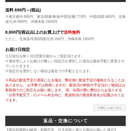
送料 690円～(税込)
※東京都内 690円、東北/関東/東海/中部/近畿 770円、中国/四国 880円、北海
道/九州 990円、沖縄本島 2600円
8,800円(税込)以上のお買上げで
送料無料
ただし、北海道/中国/四国/九州 200円、沖縄本島 1900円
お届け日指定
土日祝日を除く4日営業日後からご指定頂けます。
※連休等によりお届けが難しい指定日を選択した場合は最短手配に変更させ
ていただきます。
※指定日を選択しない場合は最短での手配となります。
※商品の配送予定が遅延になる場合、弊社側に配送予定の連絡が入ることは
ありません。 お手数では御座いますが、配送日の時刻や予定日のご確認はお
客様側でのご対応をお願い致します。 尚、出荷の際に弊社からお送りする
「出荷手配完了」のメール本文内に、配送担当の運送業者名が記載されてお
ります。
>>詳しくはこちら
返品・交換について
【商品到着時の破損・初期不良、注文内容と異なる商品が届いた場合】