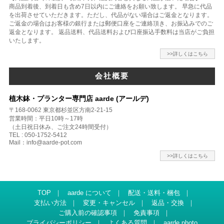
商品到着後、到着日も含め7日以内にご連絡をお願い致します。 早急に代品
を出荷させていただきます。ただし、代品がない場合はご返金となります。
ご返金の場合はお客様の銀行または郵便口座をご連絡頂き、お振込みでのご
返金となります。 返品送料、代品送料および口座振込手数料は当店がご負担
いたします。
>>詳しくはこちら
会社概要
植木鉢・プランター専門店 aarde (アールデ)
〒168-0062 東京都杉並区方南2-21-15
営業時間：平日10時～17時
（土日祝日休み、ご注文24時間受付）
TEL : 050-1752-5412
Mail：info@aarde-pot.com
>>詳しくはこちら
TOP
｜
aarde について
｜
配送・送料・梱包
｜
支払い方法
｜
変更・キャンセル
｜
返品・交換
｜
ご購入前の確認事項
｜
免責事項
｜
プライバシーポリシー
｜
よくある質問
｜
aarde photo