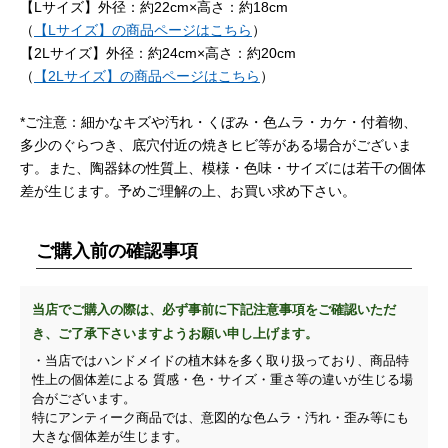
【Lサイズ】外径：約22cm×高さ：約18cm
（
【Lサイズ】の商品ページはこちら
）
【2Lサイズ】外径：約24cm×高さ：約20cm
（
【2Lサイズ】の商品ページはこちら
）
*ご注意：細かなキズや汚れ・くぼみ・色ムラ・カケ・付着物、
多少のぐらつき、底穴付近の焼きヒビ等がある場合がございま
す。また、陶器鉢の性質上、模様・色味・サイズには若干の個体
差が生じます。予めご理解の上、お買い求め下さい。
ご購入前の確認事項
当店でご購入の際は、必ず事前に下記注意事項をご確認いただ
き、ご了承下さいますようお願い申し上げます。
・当店ではハンドメイドの植木鉢を多く取り扱っており、商品特
性上の個体差による 質感・色・サイズ・重さ等の違いが生じる場
合がございます。
特にアンティーク商品では、意図的な色ムラ・汚れ・歪み等にも
大きな個体差が生じます。