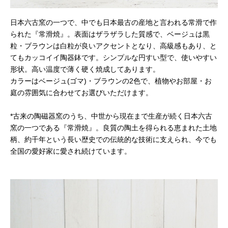
日本六古窯の一つで、中でも日本最古の産地と言われる常滑で作
られた『常滑焼』。表面はザラザラした質感で、ベージュは黒
粒・ブラウンは白粒が良いアクセントとなり、高級感もあり、と
てもカッコイイ陶器鉢です。シンプルな円すい型で、使いやすい
形状。高い温度で薄く硬く焼成してあります。
カラーはベージュ(ゴマ)・ブラウンの2色で、植物やお部屋・お
庭の雰囲気に合わせてお選びいただけます。
*古来の陶磁器窯のうち、中世から現在まで生産が続く日本六古
窯の一つである『常滑焼』。良質の陶土を得られる恵まれた土地
柄、約千年という長い歴史での伝統的な技術に支えられ、今でも
全国の愛好家に愛され続けています。