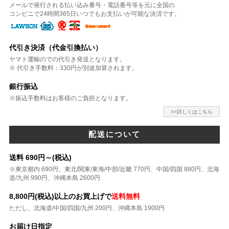
メールで発行される払い込み番号・電話番号等を元に全国の
コンビニで24時間365日いつでもお支払いが可能な決済です。
代引き決済（代金引換払い）
ヤマト運輸のでの代引き発送となります。
※ 代引き手数料：330円が別途加算されます。
銀行振込
※振込手数料はお客様のご負担となります。
>>詳しくはこちら
配送について
送料 690円～(税込)
※東京都内 690円、東北/関東/東海/中部/近畿 770円、中国/四国 880円、北海
道/九州 990円、沖縄本島 2600円
8,800円(税込)以上のお買上げで
送料無料
ただし、北海道/中国/四国/九州 200円、沖縄本島 1900円
お届け日指定