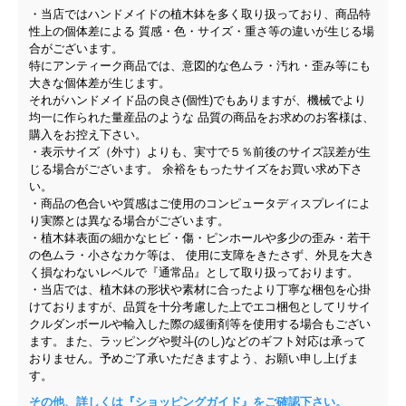
・当店ではハンドメイドの植木鉢を多く取り扱っており、商品特
性上の個体差による 質感・色・サイズ・重さ等の違いが生じる場
合がございます。
特にアンティーク商品では、意図的な色ムラ・汚れ・歪み等にも
大きな個体差が生じます。
それがハンドメイド品の良さ(個性)でもありますが、機械でより
均一に作られた量産品のような 品質の商品をお求めのお客様は、
購入をお控え下さい。
・表示サイズ（外寸）よりも、実寸で５％前後のサイズ誤差が生
じる場合がございます。 余裕をもったサイズをお買い求め下さ
い。
・商品の色合いや質感はご使用のコンピュータディスプレイによ
り実際とは異なる場合がございます。
・植木鉢表面の細かなヒビ・傷・ピンホールや多少の歪み・若干
の色ムラ・小さなカケ等は、 使用に支障をきたさず、外見を大き
く損なわないレベルで『通常品』として取り扱っております。
・当店では、植木鉢の形状や素材に合ったより丁寧な梱包を心掛
けておりますが、品質を十分考慮した上でエコ梱包としてリサイ
クルダンボールや輸入した際の緩衝剤等を使用する場合もござい
ます。また、ラッピングや熨斗(のし)などのギフト対応は承って
おりません。予めご了承いただきますよう、お願い申し上げま
す。
その他、詳しくは『ショッピングガイド』をご確認下さい。