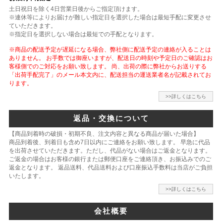
土日祝日を除く4日営業日後からご指定頂けます。
※連休等によりお届けが難しい指定日を選択した場合は最短手配に変更させ
ていただきます。
※指定日を選択しない場合は最短での手配となります。
※商品の配送予定が遅延になる場合、弊社側に配送予定の連絡が入ることは
ありません。 お手数では御座いますが、配送日の時刻や予定日のご確認はお
客様側でのご対応をお願い致します。 尚、出荷の際に弊社からお送りする
「出荷手配完了」のメール本文内に、配送担当の運送業者名が記載されてお
ります。
>>詳しくはこちら
返品・交換について
【商品到着時の破損・初期不良、注文内容と異なる商品が届いた場合】
商品到着後、到着日も含め7日以内にご連絡をお願い致します。 早急に代品
を出荷させていただきます。ただし、代品がない場合はご返金となります。
ご返金の場合はお客様の銀行または郵便口座をご連絡頂き、お振込みでのご
返金となります。 返品送料、代品送料および口座振込手数料は当店がご負担
いたします。
>>詳しくはこちら
会社概要