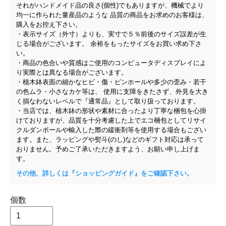
それがハンドメイド品の良さ(個性)でもありますが、機械でより
均一に作られた量産品のような 品質の商品をお求めのお客様は、
購入をお控え下さい。
・表示サイズ（外寸）よりも、実寸で５％前後のサイズ誤差が生
じる場合がございます。 余裕をもったサイズをお買い求め下さ
い。
・商品の色合いや質感はご使用のコンピュータディスプレイによ
り実際とは異なる場合がございます。
・植木鉢表面の細かなヒビ・傷・ピンホールや多少の歪み・若干
の色ムラ・小さなカケ等は、 使用に支障をきたさず、外見を大き
く損なわないレベルで『通常品』として取り扱っております。
・当店では、植木鉢の形状や素材に合ったより丁寧な梱包を心掛
けておりますが、品質を十分考慮した上でエコ梱包としてリサイ
クルダンボールや輸入した際の緩衝剤等を使用する場合もござい
ます。また、ラッピングや熨斗(のし)などのギフト対応は承って
おりません。予めご了承いただきますよう、お願い申し上げま
す。
その他、詳しくは『ショッピングガイド』をご確認下さい。
個数