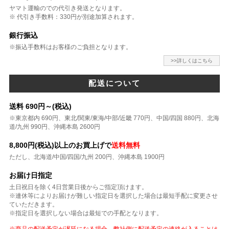
ヤマト運輸のでの代引き発送となります。
※ 代引き手数料：330円が別途加算されます。
銀行振込
※振込手数料はお客様のご負担となります。
>>詳しくはこちら
配送について
送料 690円～(税込)
※東京都内 690円、東北/関東/東海/中部/近畿 770円、中国/四国 880円、北海
道/九州 990円、沖縄本島 2600円
8,800円(税込)以上のお買上げで
送料無料
ただし、北海道/中国/四国/九州 200円、沖縄本島 1900円
お届け日指定
土日祝日を除く4日営業日後からご指定頂けます。
※連休等によりお届けが難しい指定日を選択した場合は最短手配に変更させ
ていただきます。
※指定日を選択しない場合は最短での手配となります。
※商品の配送予定が遅延になる場合、弊社側に配送予定の連絡が入ることは