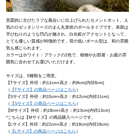
意図的に古びたラフな風合いに仕上げられたセメントポット。人
気のロゼッタシリーズのまん丸形状のボールタイプです。表面は
手びねりのような凹凸が施され、白化粧がアクセントとなって、
とても優しい質感が特徴的です。背の低いボール型は、和の雰囲
気も感じられます。
カラーはホワイト・ブラックの2色で、植物やお部屋・お庭の雰
囲気に合わせてお選びいただけます。
サイズは、5種類をご用意。
【Tサイズ】外径：約11cm×高さ：約8cm(内径8cm)
（
【Tサイズ】の商品ページはこちら
）
【Sサイズ】外径：約15cm×高さ：約12cm(内径11cm)
（
【Sサイズ】の商品ページはこちら
）
【Mサイズ】外径：約18cm×高さ：約13cm(内径13cm)
*こちらは【Mサイズ】の商品購入ページです。
【Lサイズ】外径：約22cm×高さ：約18cm(内径18cm)
（
【Lサイズ】の商品ページはこちら
）