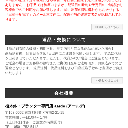
ありません。 お手数では御座いますが、配送日の時刻や予定日のご確認はお
客様側でのご対応をお願い致します。 尚、出荷の際に弊社からお送りする
「出荷手配完了」のメール本文内に、配送担当の運送業者名が記載されてお
ります。
>>詳しくはこちら
返品・交換について
【商品到着時の破損・初期不良、注文内容と異なる商品が届いた場合】
商品到着後、到着日も含め7日以内にご連絡をお願い致します。 早急に代品
を出荷させていただきます。ただし、代品がない場合はご返金となります。
ご返金の場合はお客様の銀行または郵便口座をご連絡頂き、お振込みでのご
返金となります。 返品送料、代品送料および口座振込手数料は当店がご負担
いたします。
>>詳しくはこちら
会社概要
植木鉢・プランター専門店 aarde (アールデ)
〒168-0062 東京都杉並区方南2-21-15
営業時間：平日10時～17時
（土日祝日休み、ご注文24時間受付）
TEL : 050-1752-5412