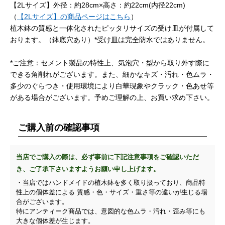
【2Lサイズ】外径：約28cm×高さ：約22cm(内径22cm)
（
【2Lサイズ】の商品ページはこちら
）
植木鉢の質感と一体化されたピッタリサイズの受け皿が付属して
おります。（鉢底穴あり）*受け皿は完全防水ではありません。
*ご注意：セメント製品の特性上、気泡穴・型から取り外す際に
できる角削れがございます。また、細かなキズ・汚れ・色ムラ・
多少のぐらつき・使用環境により白華現象やクラック・色あせ等
がある場合がございます。予めご理解の上、お買い求め下さい。
ご購入前の確認事項
当店でご購入の際は、必ず事前に下記注意事項をご確認いただ
き、ご了承下さいますようお願い申し上げます。
・当店ではハンドメイドの植木鉢を多く取り扱っており、商品特
性上の個体差による 質感・色・サイズ・重さ等の違いが生じる場
合がございます。
特にアンティーク商品では、意図的な色ムラ・汚れ・歪み等にも
大きな個体差が生じます。