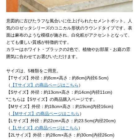
意図的に古びたラフな風合いに仕上げられたセメントポット。人
気のロゼッタシリーズのコニカル形状のラウンドタイプです。表
面は麻布のような模様が施され、白化粧がアクセントとなって、
とても優しい質感が特徴的です。
カラーはホワイト・ブラックの2色で、植物やお部屋・お庭の雰
囲気に合わせてお選びいただけます。
サイズは、5種類をご用意。
【Tサイズ】外径：約8cm×高さ：約8cm(内径6.5cm)
（
【Tサイズ】の商品ページはこちら
）
【Sサイズ】外径：約13cm×高さ：約14cm(内径11cm)
*こちらは【Sサイズ】の商品購入ページです。
【Mサイズ】外径：約18cm×高さ：約19cm(内径16cm)
（
【Mサイズ】の商品ページはこちら
）
【Lサイズ】外径：約22cm×高さ：約23.5cm(内径20cm)
（
【Lサイズ】の商品ページはこちら
）
【2Lサイズ】外径：約28cm×高さ：約30cm(内径26cm)