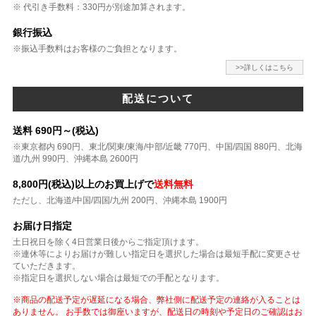
※ 代引き手数料：330円が別途加算されます。
銀行振込
※振込手数料はお客様のご負担となります。
>>詳しくはこちら
配送について
送料 690円～(税込)
※東京都内 690円、東北/関東/東海/中部/近畿 770円、中国/四国 880円、北海
道/九州 990円、沖縄本島 2600円
8,800円(税込)以上のお買上げで
送料無料
ただし、北海道/中国/四国/九州 200円、沖縄本島 1900円
お届け日指定
土日祝日を除く4日営業日後からご指定頂けます。
※連休等によりお届けが難しい指定日を選択した場合は最短手配に変更させ
ていただきます。
※指定日を選択しない場合は最短での手配となります。
※商品の配送予定が遅延になる場合、弊社側に配送予定の連絡が入ることは
ありません。 お手数では御座いますが、配送日の時刻や予定日のご確認はお