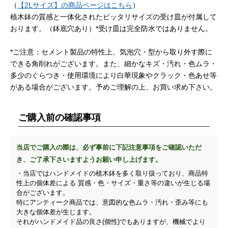
（
【2Lサイズ】の商品ページはこちら
）
植木鉢の質感と一体化されたピッタリサイズの受け皿が付属して
おります。（鉢底穴あり）*受け皿は完全防水ではありません。
*ご注意：セメント製品の特性上、気泡穴・型から取り外す際に
できる角削れがございます。また、細かなキズ・汚れ・色ムラ・
多少のぐらつき・使用環境により白華現象やクラック・色あせ等
がある場合がございます。予めご理解の上、お買い求め下さい。
ご購入前の確認事項
当店でご購入の際は、必ず事前に下記注意事項をご確認いただ
き、ご了承下さいますようお願い申し上げます。
・当店ではハンドメイドの植木鉢を多く取り扱っており、商品特
性上の個体差による 質感・色・サイズ・重さ等の違いが生じる場
合がございます。
特にアンティーク商品では、意図的な色ムラ・汚れ・歪み等にも
大きな個体差が生じます。
それがハンドメイド品の良さ(個性)でもありますが、機械でより