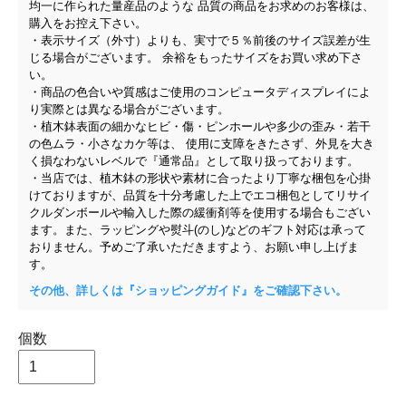
均一に作られた量産品のような 品質の商品をお求めのお客様は、
購入をお控え下さい。
・表示サイズ（外寸）よりも、実寸で５％前後のサイズ誤差が生
じる場合がございます。 余裕をもったサイズをお買い求め下さ
い。
・商品の色合いや質感はご使用のコンピュータディスプレイによ
り実際とは異なる場合がございます。
・植木鉢表面の細かなヒビ・傷・ピンホールや多少の歪み・若干
の色ムラ・小さなカケ等は、 使用に支障をきたさず、外見を大き
く損なわないレベルで『通常品』として取り扱っております。
・当店では、植木鉢の形状や素材に合ったより丁寧な梱包を心掛
けておりますが、品質を十分考慮した上でエコ梱包としてリサイ
クルダンボールや輸入した際の緩衝剤等を使用する場合もござい
ます。また、ラッピングや熨斗(のし)などのギフト対応は承って
おりません。予めご了承いただきますよう、お願い申し上げま
す。
その他、詳しくは『ショッピングガイド』をご確認下さい。
個数