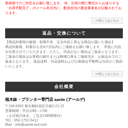
客様側でのご対応をお願い致します。 尚、出荷の際に弊社からお送りする
「出荷手配完了」のメール本文内に、配送担当の運送業者名が記載されてお
ります。
>>詳しくはこちら
返品・交換について
【商品到着時の破損・初期不良、注文内容と異なる商品が届いた場合】
商品到着後、到着日も含め7日以内にご連絡をお願い致します。 早急に代品
を出荷させていただきます。ただし、代品がない場合はご返金となります。
ご返金の場合はお客様の銀行または郵便口座をご連絡頂き、お振込みでのご
返金となります。 返品送料、代品送料および口座振込手数料は当店がご負担
いたします。
>>詳しくはこちら
会社概要
植木鉢・プランター専門店 aarde (アールデ)
〒168-0062 東京都杉並区方南2-21-15
営業時間：平日10時～17時
（土日祝日休み、ご注文24時間受付）
TEL : 050-1752-5412
Mail：info@aarde-pot.com