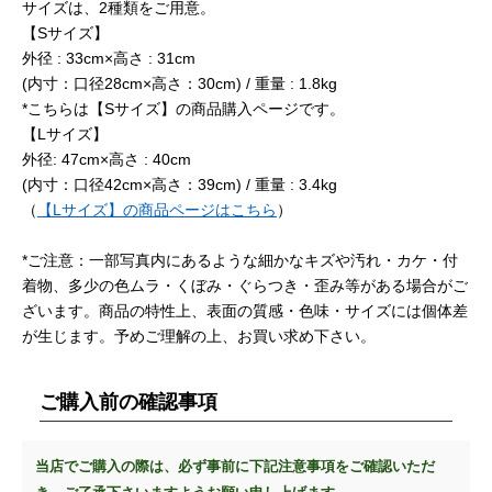
サイズは、2種類をご用意。
【Sサイズ】
外径 : 33cm×高さ : 31cm
(内寸：口径28cm×高さ：30cm) / 重量 : 1.8kg
*こちらは【Sサイズ】の商品購入ページです。
【Lサイズ】
外径: 47cm×高さ : 40cm
(内寸：口径42cm×高さ：39cm) / 重量 : 3.4kg
（
【Lサイズ】の商品ページはこちら
）
*ご注意：一部写真内にあるような細かなキズや汚れ・カケ・付
着物、多少の色ムラ・くぼみ・ぐらつき・歪み等がある場合がご
ざいます。商品の特性上、表面の質感・色味・サイズには個体差
が生じます。予めご理解の上、お買い求め下さい。
ご購入前の確認事項
当店でご購入の際は、必ず事前に下記注意事項をご確認いただ