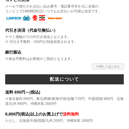
メールで発行される払い込み番号・電話番号等を元に全国の
コンビニで24時間365日いつでもお支払いが可能な決済です。
代引き決済（代金引換払い）
ヤマト運輸のでの代引き発送となります。
※ 代引き手数料：330円が別途加算されます。
銀行振込
※振込手数料はお客様のご負担となります。
>>詳しくはこちら
配送について
送料 690円～(税込)
※東京都内 690円、東北/関東/東海/中部/近畿 770円、中国/四国 880円、北海
道/九州 990円、沖縄本島 2600円
8,800円(税込)以上のお買上げで
送料無料
ただし、北海道/中国/四国/九州 200円、沖縄本島 1900円