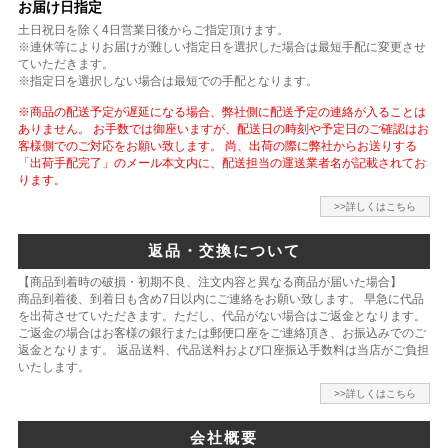
お届け日指定
土日祝日を除く4日営業日後からご指定頂けます。
※連休等によりお届けが難しい指定日を選択した場合は最短手配に変更させ
ていただきます。
※指定日を選択しない場合は最短での手配となります。
※商品の配送予定が遅延になる場合、弊社側に配送予定の連絡が入ることは
ありません。 お手数では御座いますが、配送日の時刻や予定日のご確認はお
客様側でのご対応をお願い致します。 尚、出荷の際に弊社からお送りする
「出荷手配完了」のメール本文内に、配送担当の運送業者名が記載されてお
ります。
>>詳しくはこちら
返品・交換について
【商品到着時の破損・初期不良、注文内容と異なる商品が届いた場合】
商品到着後、到着日も含め7日以内にご連絡をお願い致します。 早急に代品
を出荷させていただきます。ただし、代品がない場合はご返金となります。
ご返金の場合はお客様の銀行または郵便口座をご連絡頂き、お振込みでのご
返金となります。 返品送料、代品送料および口座振込手数料は当店がご負担
いたします。
>>詳しくはこちら
会社概要