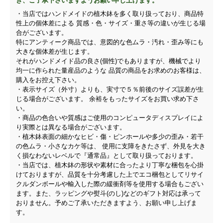
き、ご了承下さいますようお願い申し上げます。
・当店ではハンドメイドの植木鉢を多く取り扱っており、商品特
性上の個体差による 質感・色・サイズ・重さ等の違いが生じる場
合がございます。
特にアンティーク商品では、意図的な色ムラ・汚れ・歪み等にも
大きな個体差が生じます。
それがハンドメイド品の良さ(個性)でもありますが、機械でより
均一に作られた量産品のような 品質の商品をお求めのお客様は、
購入をお控え下さい。
・表示サイズ（外寸）よりも、実寸で５％前後のサイズ誤差が生
じる場合がございます。 余裕をもったサイズをお買い求め下さ
い。
・商品の色合いや質感はご使用のコンピュータディスプレイによ
り実際とは異なる場合がございます。
・植木鉢表面の細かなヒビ・傷・ピンホールや多少の歪み・若干
の色ムラ・小さなカケ等は、 使用に支障をきたさず、外見を大き
く損なわないレベルで『通常品』として取り扱っております。
・当店では、植木鉢の形状や素材に合ったより丁寧な梱包を心掛
けておりますが、品質を十分考慮した上でエコ梱包としてリサイ
クルダンボールや輸入した際の緩衝剤等を使用する場合もござい
ます。また、ラッピングや熨斗(のし)などのギフト対応は承って
おりません。予めご了承いただきますよう、お願い申し上げま
す。