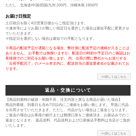
ただし、北海道/中国/四国/九州 200円、沖縄本島 1900円
お届け日指定
土日祝日を除く4日営業日後からご指定頂けます。
※連休等によりお届けが難しい指定日を選択した場合は最短手配に変更させ
ていただきます。
※指定日を選択しない場合は最短での手配となります。
※商品の配送予定が遅延になる場合、弊社側に配送予定の連絡が入ることは
ありません。 お手数では御座いますが、配送日の時刻や予定日のご確認はお
客様側でのご対応をお願い致します。 尚、出荷の際に弊社からお送りする
「出荷手配完了」のメール本文内に、配送担当の運送業者名が記載されてお
ります。
>>詳しくはこちら
返品・交換について
【商品到着時の破損・初期不良、注文内容と異なる商品が届いた場合】
商品到着後、到着日も含め7日以内にご連絡をお願い致します。 早急に代品
を出荷させていただきます。ただし、代品がない場合はご返金となります。
ご返金の場合はお客様の銀行または郵便口座をご連絡頂き、お振込みでのご
返金となります。 返品送料、代品送料および口座振込手数料は当店がご負担
いたします。
>>詳しくはこちら