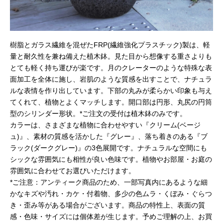
樹脂とガラス繊維を混ぜたFRP(繊維強化プラスチック)製は、軽
量と耐久性を兼ね備えた植木鉢。見た目から想像する重さよりも
とても軽く持ち運びが楽です。月のクレーターのような特殊な表
面加工を全体に施し、岩肌のような質感を出すことで、ナチュラ
ルな表情を作り出しています。下部の丸みが柔らかい印象も与え
てくれて、植物とよくマッチします。開口部は円形、丸尻の円筒
型のシリンダー形状。*ご注文の受付は植木鉢のみです。
カラーは、さまざまな植物に合わせやすい『クリーム(ベージ
ュ)』、素材の質感を活かした『グレー』、落ち着きのある『ブ
ラック(ダークグレー)』の3色展開です。ナチュラルな空間にも
シックな雰囲気にも相性が良い色味です。植物やお部屋・お庭の
雰囲気に合わせてお選びいただけます。
*ご注意：アンティーク商品のため、一部写真内にあるような細
かなキズや汚れ・カケ・付着物、多少の色ムラ・くぼみ・ぐらつ
き・歪み等がある場合がございます。商品の特性上、表面の質
感・色味・サイズには個体差が生じます。予めご理解の上、お買