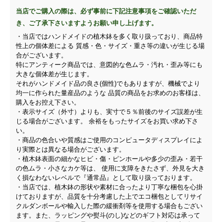
当店でご購入の際は、必ず事前に下記注意事項をご確認いただ
き、ご了承下さいますようお願い申し上げます。
・当店ではハンドメイドの植木鉢を多く取り扱っており、商品特
性上の個体差による 質感・色・サイズ・重さ等の違いが生じる場
合がございます。
特にアンティーク商品では、意図的な色ムラ・汚れ・歪み等にも
大きな個体差が生じます。
それがハンドメイド品の良さ(個性)でもありますが、機械でより
均一に作られた量産品のような 品質の商品をお求めのお客様は、
購入をお控え下さい。
・表示サイズ（外寸）よりも、実寸で５％前後のサイズ誤差が生
じる場合がございます。 余裕をもったサイズをお買い求め下さ
い。
・商品の色合いや質感はご使用のコンピュータディスプレイによ
り実際とは異なる場合がございます。
・植木鉢表面の細かなヒビ・傷・ピンホールや多少の歪み・若干
の色ムラ・小さなカケ等は、 使用に支障をきたさず、外見を大き
く損なわないレベルで『通常品』として取り扱っております。
・当店では、植木鉢の形状や素材に合ったより丁寧な梱包を心掛
けておりますが、品質を十分考慮した上でエコ梱包としてリサイ
クルダンボールや輸入した際の緩衝剤等を使用する場合もござい
ます。また、ラッピングや熨斗(のし)などのギフト対応は承って