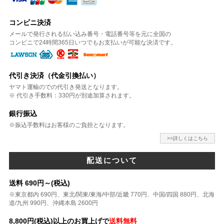
コンビニ決済
メールで発行される払い込み番号・電話番号等を元に全国の
コンビニで24時間365日いつでもお支払いが可能な決済です。
代引き決済（代金引換払い）
ヤマト運輸のでの代引き発送となります。
※ 代引き手数料：330円が別途加算されます。
銀行振込
※振込手数料はお客様のご負担となります。
>>詳しくはこちら
配送について
送料 690円～(税込)
※東京都内 690円、東北/関東/東海/中部/近畿 770円、中国/四国 880円、北海
道/九州 990円、沖縄本島 2600円
8,800円(税込)以上のお買上げで
送料無料