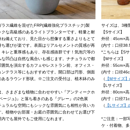
ガラス繊維を混ぜたFRP(繊維強化プラスチック)製
サイズは、3種
ックな高級感のあるライトプランターです。軽量と耐
【Sサイズ】
兼ね備えており、見た目から想像する重さよりもとて
外径 : 45cm×高さ
持ち運びが楽です。表面はリアルセメントの質感が再
(内寸：口径38.
、キレと重厚感もあり、存在感抜群です！気泡穴等の
*こちらは【S
ムな凹凸は自然な風合いも感じます。ナチュラルで都
【Mサイズ】
雰囲気を演出するカフェやレストラン前、オフィス・
外径 : 55cm×高さ
ョンテラス等にもおすすめです。開口部は円形、側面
(内寸：口径46c
のあるラウンド形状。※ご注文の受付は、植木鉢のみ
（
【Mサイズ】
【Lサイズ】
は、さまざまな植物に合わせやすい『アンティークホ
外径 : 80cm×高さ
(ベージュ)』と落ち着きのある『グレー』の2色展
(内寸：口径71c
チュラルな空間にもシックな雰囲気にも相性が良いカ
（
【Lサイズ】
す。植物やお部屋・お庭の雰囲気に合わせてお選び下
屋内でも屋外でもご使用になれます。
*ご注意：一部
ケ・付着物、多