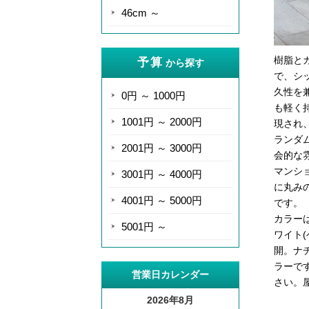
46cm ～
樹脂と
予算
から探す
で、シ
久性を
0円 ～ 1000円
も軽く
1001円 ～ 2000円
現され
ランダ
2001円 ～ 3000円
会的な
マンシ
3001円 ～ 4000円
に丸み
4001円 ～ 5000円
です。
カラー
5001円 ～
ワイト
開。ナ
ラーで
営業日カレンダー
さい。
2026年8月