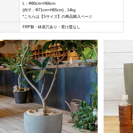
L：Φ80cm×H66cm
(内寸：Φ71cm×H65cm) , 14kg
*こちらは【Sサイズ】の商品購入ページ
FRP製・鉢底穴あり・受け皿なし