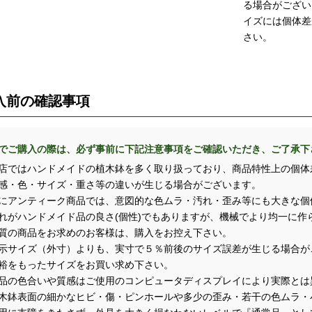
る場合がござい
イズには個体差
さい。
入前の確認事項
でご購入の際は、必ず事前に下記注意事項をご確認いただき、ご了承下
店ではハンドメイドの植木鉢を多く取り扱っており、商品特性上の個体
・色・サイズ・重さ等の違いが生じる場合がございます。
アンティーク商品では、意図的な色ムラ・汚れ・歪み等にも大きな個
がハンドメイド品の良さ(個性)でもありますが、機械でより均一に作
の商品をお求めのお客様は、購入をお控え下さい。
示サイズ（外寸）よりも、実寸で５％前後のサイズ誤差が生じる場合が
をもったサイズをお買い求め下さい。
品の色合いや質感はご使用のコンピュータディスプレイにより実際とは
木鉢表面の細かなヒビ・傷・ピンホールや多少の歪み・若干の色ムラ・