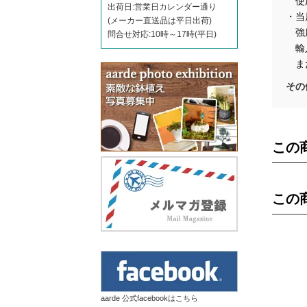
使用
出荷日:営業日カレンダー通り
・当
(メーカー直送品は平日出荷)
強度
問合せ対応:10時～17時(平日)
輸入
また
その
この
この
aarde 公式facebookはこちら