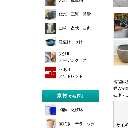
大型・重量物
信楽・三河・常滑
山草・盆栽・古典
睡蓮鉢・水鉢
受け皿
ガーデングッズ
訳あり
アウトレット
*店舗
購入制
在庫を
素材
から探す
陶器・化粧鉢
素焼き・テラコッタ
サイズ