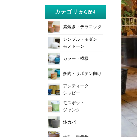
カテゴリ
から探す
素焼き・テラコッタ
シンプル・モダン
モノトーン
カラー・模様
多肉・サボテン向け
アンティーク
シャビー
モスポット
ジャンク
鉢カバー