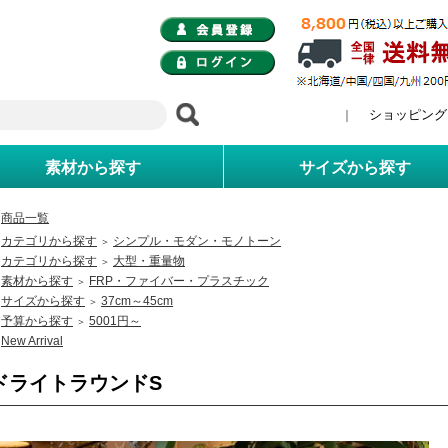
ショッピング
｜
素材から探す
サイズから探す
商品一覧
カテゴリから探す
シンプル・モダン・モノトーン
＞
カテゴリから探す
大型・重量物
＞
素材から探す
FRP・ファイバー・プラスチック
＞
サイズから探す
37cm～45cm
＞
予算から探す
5001円～
＞
New Arrival
ドライトラウンドS