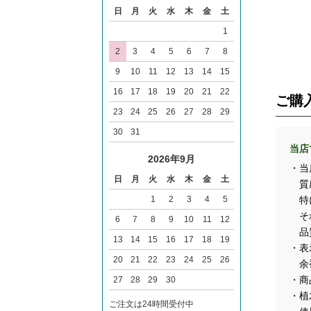
日
月
火
水
木
金
土
1
2
3
4
5
6
7
8
9
10
11
12
13
14
15
16
17
18
19
20
21
22
ご購
23
24
25
26
27
28
29
30
31
当店
2026年9月
・当
日
月
火
水
木
金
土
質感
1
2
3
4
5
特に
それ
6
7
8
9
10
11
12
品質
13
14
15
16
17
18
19
・表
20
21
22
23
24
25
26
余裕
・商
27
28
29
30
・植
ご注文は24時間受付中