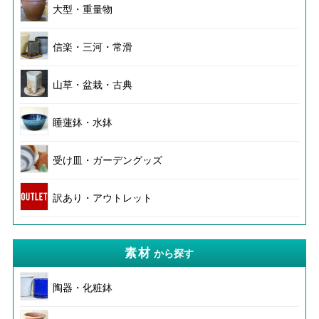
大型・重量物
信楽・三河・常滑
山草・盆栽・古典
睡蓮鉢・水鉢
受け皿・ガーデングッズ
訳あり・アウトレット
素材
から探す
陶器・化粧鉢