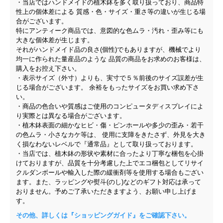
・当店ではハンドメイドの植木鉢を多く取り扱っており、商品特
性上の個体差による 質感・色・サイズ・重さ等の違いが生じる場
合がございます。
特にアンティーク商品では、意図的な色ムラ・汚れ・歪み等にも
大きな個体差が生じます。
それがハンドメイド品の良さ(個性)でもありますが、機械でより
均一に作られた量産品のような 品質の商品をお求めのお客様は、
購入をお控え下さい。
・表示サイズ（外寸）よりも、実寸で５％前後のサイズ誤差が生
じる場合がございます。 余裕をもったサイズをお買い求め下さ
い。
・商品の色合いや質感はご使用のコンピュータディスプレイによ
り実際とは異なる場合がございます。
・植木鉢表面の細かなヒビ・傷・ピンホールや多少の歪み・若干
の色ムラ・小さなカケ等は、 使用に支障をきたさず、外見を大き
く損なわないレベルで『通常品』として取り扱っております。
・当店では、植木鉢の形状や素材に合ったより丁寧な梱包を心掛
けておりますが、品質を十分考慮した上でエコ梱包としてリサイ
クルダンボールや輸入した際の緩衝剤等を使用する場合もござい
ます。また、ラッピングや熨斗(のし)などのギフト対応は承って
おりません。予めご了承いただきますよう、お願い申し上げま
す。
その他、詳しくは『ショッピングガイド』をご確認下さい。