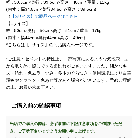
幅 : 39.5cm×奥行 : 39.5cm×高さ : 40cm / 重量 : 11kg
(内寸：幅34.5cm×奥行34.5cm×高さ：39.5cm)
（
【Sサイズ】の商品ページはこちら
）
【Lサイズ】
幅 : 50cm×奥行 : 50cm×高さ : 51cm / 重量 : 17kg
(内寸：幅44cm×奥行44cm×高さ：49cm)
*こちらは【Lサイズ】の商品購入ページです。
*ご注意：セメントの特性上、一部写真にあるような気泡穴・型
から取り外す際にできる角削れがございます。また、細かなキ
ズ・汚れ・色ムラ・歪み・多少のぐらつき・使用環境により白華
現象やクラック・色あせ等がある場合がございます。予めご理解
の上、お買い求め下さい。
ご購入前の確認事項
当店でご購入の際は、必ず事前に下記注意事項をご確認いただ
き、ご了承下さいますようお願い申し上げます。