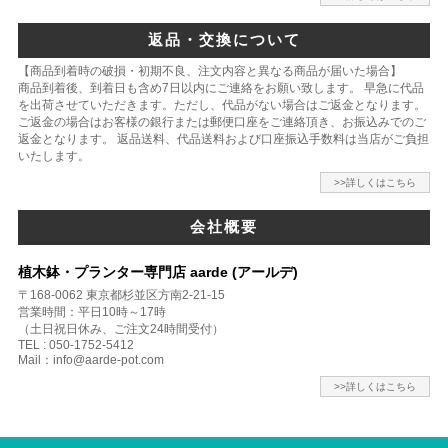
返品・交換について
【商品到着時の破損・初期不良、注文内容と異なる商品が届いた場合】
商品到着後、到着日も含め7日以内にご連絡をお願い致します。 早急に代品
を出荷させていただきます。ただし、代品がない場合はご返金となります。
ご返金の場合はお客様の銀行または郵便口座をご連絡頂き、お振込みでのご
返金となります。 返品送料、代品送料および口座振込手数料は当店がご負担
いたします。
>>詳しくはこちら
会社概要
植木鉢・プランター専門店 aarde (アールデ)
〒168-0062 東京都杉並区方南2-21-15
営業時間：平日10時～17時
（土日祝日休み、ご注文24時間受付）
TEL : 050-1752-5412
Mail：info@aarde-pot.com
>>詳しくはこちら