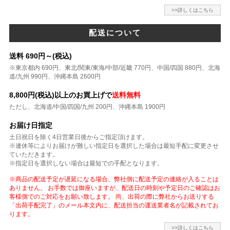
>>詳しくはこちら
配送について
送料 690円～(税込)
※東京都内 690円、東北/関東/東海/中部/近畿 770円、中国/四国 880円、北海
道/九州 990円、沖縄本島 2600円
8,800円(税込)以上のお買上げで
送料無料
ただし、北海道/中国/四国/九州 200円、沖縄本島 1900円
お届け日指定
土日祝日を除く4日営業日後からご指定頂けます。
※連休等によりお届けが難しい指定日を選択した場合は最短手配に変更させ
ていただきます。
※指定日を選択しない場合は最短での手配となります。
※商品の配送予定が遅延になる場合、弊社側に配送予定の連絡が入ることは
ありません。 お手数では御座いますが、配送日の時刻や予定日のご確認はお
客様側でのご対応をお願い致します。 尚、出荷の際に弊社からお送りする
「出荷手配完了」のメール本文内に、配送担当の運送業者名が記載されてお
ります。
>>詳しくはこちら