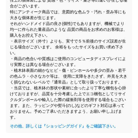
性上の個体差による 質感・色・サイズ・重さ等の違いが生じる場
合がございます。
特にアンティーク商品では、意図的な色ムラ・汚れ・歪み等にも
大きな個体差が生じます。
それがハンドメイド品の良さ(個性)でもありますが、機械でより
均一に作られた量産品のような 品質の商品をお求めのお客様は、
購入をお控え下さい。
・表示サイズ（外寸）よりも、実寸で５％前後のサイズ誤差が生
じる場合がございます。 余裕をもったサイズをお買い求め下さ
い。
・商品の色合いや質感はご使用のコンピュータディスプレイによ
り実際とは異なる場合がございます。
・植木鉢表面の細かなヒビ・傷・ピンホールや多少の歪み・若干
の色ムラ・小さなカケ等は、 使用に支障をきたさず、外見を大き
く損なわないレベルで『通常品』として取り扱っております。
・当店では、植木鉢の形状や素材に合ったより丁寧な梱包を心掛
けておりますが、品質を十分考慮した上でエコ梱包としてリサイ
クルダンボールや輸入した際の緩衝剤等を使用する場合もござい
ます。また、ラッピングや熨斗(のし)などのギフト対応は承って
おりません。予めご了承いただきますよう、お願い申し上げま
す。
その他、詳しくは『ショッピングガイド』をご確認下さい。