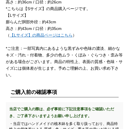
高さ：約36cm / 口径：約26cm
*こちらは【Sサイズ】の商品購入ページです。
【Lサイズ】
膨らんだ胴部外径：約43cm
高さ：約43cm / 口径：約35cm
（
【Lサイズ】の商品ページはこちら
）
*ご注意：一部写真内にあるような黒ずみや色味の濃淡、細かな
キズ・汚れ・付着物、多少の色ムラ・くぼみ・ぐらつき・歪み等
がある場合がございます。商品の特性上、表面の質感・色味・サ
イズには個体差が生じます。予めご理解の上、お買い求め下さ
い。
ご購入前の確認事項
当店でご購入の際は、必ず事前に下記注意事項をご確認いただ
き、ご了承下さいますようお願い申し上げます。
・当店ではハンドメイドの植木鉢を多く取り扱っており、商品特