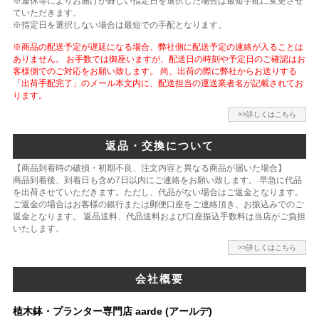
※連休等によりお届けが難しい指定日を選択した場合は最短手配に変更させ
ていただきます。
※指定日を選択しない場合は最短での手配となります。
※商品の配送予定が遅延になる場合、弊社側に配送予定の連絡が入ることは
ありません。 お手数では御座いますが、配送日の時刻や予定日のご確認はお
客様側でのご対応をお願い致します。 尚、出荷の際に弊社からお送りする
「出荷手配完了」のメール本文内に、配送担当の運送業者名が記載されてお
ります。
>>詳しくはこちら
返品・交換について
【商品到着時の破損・初期不良、注文内容と異なる商品が届いた場合】
商品到着後、到着日も含め7日以内にご連絡をお願い致します。 早急に代品
を出荷させていただきます。ただし、代品がない場合はご返金となります。
ご返金の場合はお客様の銀行または郵便口座をご連絡頂き、お振込みでのご
返金となります。 返品送料、代品送料および口座振込手数料は当店がご負担
いたします。
>>詳しくはこちら
会社概要
植木鉢・プランター専門店 aarde (アールデ)