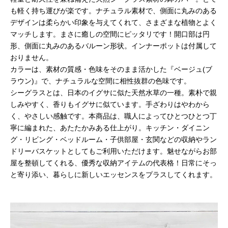
も軽く持ち運びが楽です。ナチュラル素材で、側面に丸みのある
デザインは柔らかい印象を与えてくれて、さまざまな植物とよく
マッチします。まさに癒しの空間にピッタリです！開口部は円
形、側面に丸みのあるバルーン形状。インナーポットは付属して
おりません。
カラーは、素材の質感・色味をそのまま活かした『ベージュ(ブ
ラウン)』で、ナチュラルな空間に相性抜群の色味です。
シーグラスとは、日本のイグサに似た天然水草の一種。素朴で親
しみやすく、香りもイグサに似ています。手ざわりはやわから
く、やさしい感触です。本商品は、職人によってひとつひとつ丁
寧に編まれた、あたたかみある仕上がり。キッチン・ダイニン
グ・リビング・ベッドルーム・子供部屋・玄関などの収納やラン
ドリーバスケットとしてもご利用いただけます。魅せながらお部
屋を整頓してくれる、優秀な収納アイテムの代表格！日常にそっ
と寄り添い、暮らしに新しいエッセンスをプラスしてくれます。