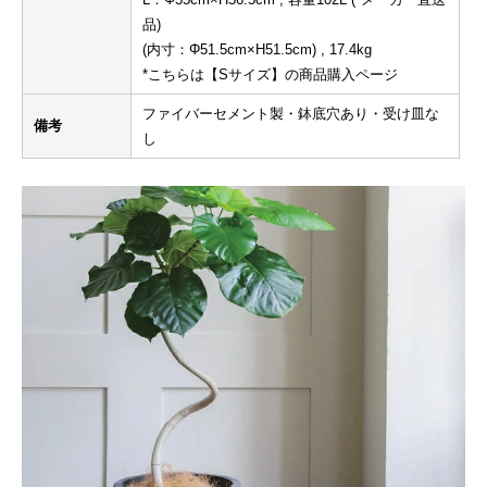
品)
(内寸：Φ51.5cm×H51.5cm) , 17.4kg
*こちらは【Sサイズ】の商品購入ページ
ファイバーセメント製・鉢底穴あり・受け皿な
備考
し