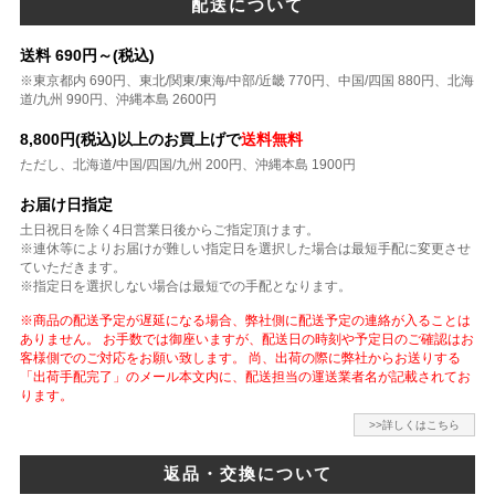
配送について
送料 690円～(税込)
※東京都内 690円、東北/関東/東海/中部/近畿 770円、中国/四国 880円、北海
道/九州 990円、沖縄本島 2600円
8,800円(税込)以上のお買上げで
送料無料
ただし、北海道/中国/四国/九州 200円、沖縄本島 1900円
お届け日指定
土日祝日を除く4日営業日後からご指定頂けます。
※連休等によりお届けが難しい指定日を選択した場合は最短手配に変更させ
ていただきます。
※指定日を選択しない場合は最短での手配となります。
※商品の配送予定が遅延になる場合、弊社側に配送予定の連絡が入ることは
ありません。 お手数では御座いますが、配送日の時刻や予定日のご確認はお
客様側でのご対応をお願い致します。 尚、出荷の際に弊社からお送りする
「出荷手配完了」のメール本文内に、配送担当の運送業者名が記載されてお
ります。
>>詳しくはこちら
返品・交換について