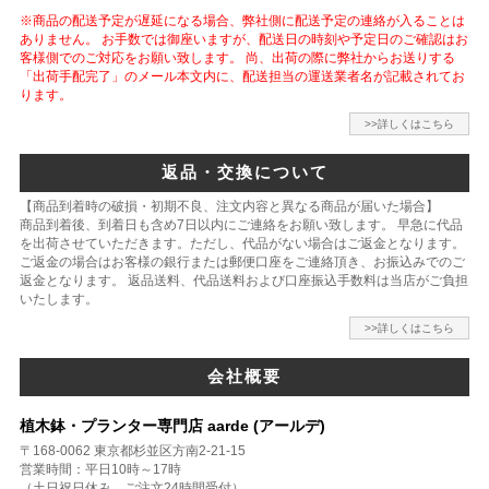
※商品の配送予定が遅延になる場合、弊社側に配送予定の連絡が入ることは
ありません。 お手数では御座いますが、配送日の時刻や予定日のご確認はお
客様側でのご対応をお願い致します。 尚、出荷の際に弊社からお送りする
「出荷手配完了」のメール本文内に、配送担当の運送業者名が記載されてお
ります。
>>詳しくはこちら
返品・交換について
【商品到着時の破損・初期不良、注文内容と異なる商品が届いた場合】
商品到着後、到着日も含め7日以内にご連絡をお願い致します。 早急に代品
を出荷させていただきます。ただし、代品がない場合はご返金となります。
ご返金の場合はお客様の銀行または郵便口座をご連絡頂き、お振込みでのご
返金となります。 返品送料、代品送料および口座振込手数料は当店がご負担
いたします。
>>詳しくはこちら
会社概要
植木鉢・プランター専門店 aarde (アールデ)
〒168-0062 東京都杉並区方南2-21-15
営業時間：平日10時～17時
（土日祝日休み、ご注文24時間受付）