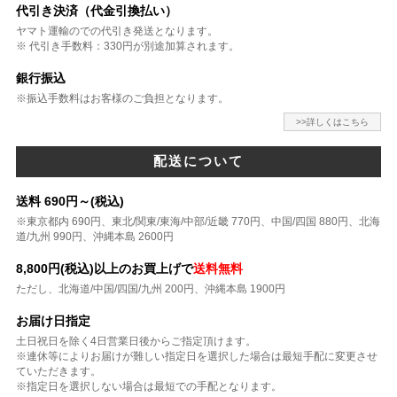
代引き決済（代金引換払い）
ヤマト運輸のでの代引き発送となります。
※ 代引き手数料：330円が別途加算されます。
銀行振込
※振込手数料はお客様のご負担となります。
>>詳しくはこちら
配送について
送料 690円～(税込)
※東京都内 690円、東北/関東/東海/中部/近畿 770円、中国/四国 880円、北海
道/九州 990円、沖縄本島 2600円
8,800円(税込)以上のお買上げで
送料無料
ただし、北海道/中国/四国/九州 200円、沖縄本島 1900円
お届け日指定
土日祝日を除く4日営業日後からご指定頂けます。
※連休等によりお届けが難しい指定日を選択した場合は最短手配に変更させ
ていただきます。
※指定日を選択しない場合は最短での手配となります。