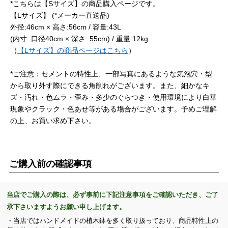
*こちらは【Sサイズ】の商品購入ページです。
【Lサイズ】 (*メーカー直送品)
外径:46cm × 高さ:56cm / 容量:43L
(内寸: 口径40cm × 深さ: 55cm) / 重量:12kg
（
【Lサイズ】の商品ページはこちら
）
*ご注意：セメントの特性上、一部写真にあるような気泡穴・型
から取り外す際にできる角削れがございます。また、細かなキ
ズ・汚れ・色ムラ・歪み・多少のぐらつき・使用環境により白華
現象やクラック・色あせ等がある場合がございます。予めご理解
の上、お買い求め下さい。
ご購入前の確認事項
当店でご購入の際は、必ず事前に下記注意事項をご確認いただき、ご了
承下さいますようお願い申し上げます。
・当店ではハンドメイドの植木鉢を多く取り扱っており、商品特性上の