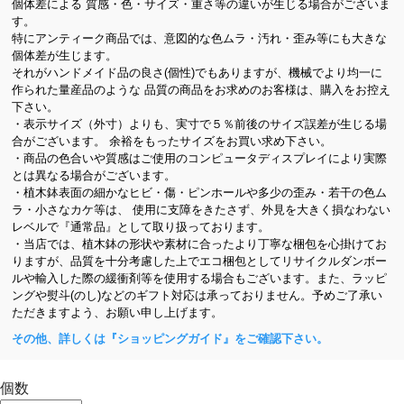
個体差による 質感・色・サイズ・重さ等の違いが生じる場合がございま
す。
特にアンティーク商品では、意図的な色ムラ・汚れ・歪み等にも大きな
個体差が生じます。
それがハンドメイド品の良さ(個性)でもありますが、機械でより均一に
作られた量産品のような 品質の商品をお求めのお客様は、購入をお控え
下さい。
・表示サイズ（外寸）よりも、実寸で５％前後のサイズ誤差が生じる場
合がございます。 余裕をもったサイズをお買い求め下さい。
・商品の色合いや質感はご使用のコンピュータディスプレイにより実際
とは異なる場合がございます。
・植木鉢表面の細かなヒビ・傷・ピンホールや多少の歪み・若干の色ム
ラ・小さなカケ等は、 使用に支障をきたさず、外見を大きく損なわない
レベルで『通常品』として取り扱っております。
・当店では、植木鉢の形状や素材に合ったより丁寧な梱包を心掛けてお
りますが、品質を十分考慮した上でエコ梱包としてリサイクルダンボー
ルや輸入した際の緩衝剤等を使用する場合もございます。また、ラッピ
ングや熨斗(のし)などのギフト対応は承っておりません。予めご了承い
ただきますよう、お願い申し上げます。
その他、詳しくは『ショッピングガイド』をご確認下さい。
個数