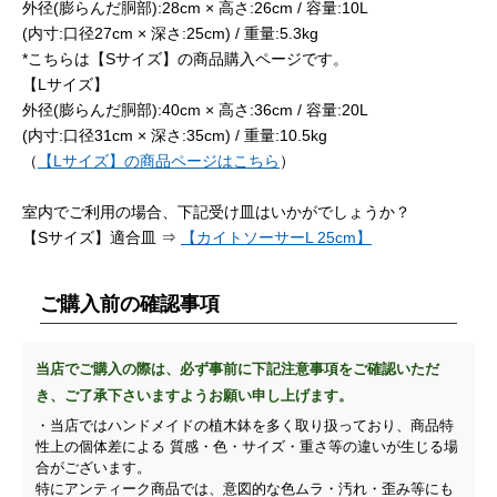
外径(膨らんだ胴部):28cm × 高さ:26cm / 容量:10L
(内寸:口径27cm × 深さ:25cm) / 重量:5.3kg
*こちらは【Sサイズ】の商品購入ページです。
【Lサイズ】
外径(膨らんだ胴部):40cm × 高さ:36cm / 容量:20L
(内寸:口径31cm × 深さ:35cm) / 重量:10.5kg
（
【Lサイズ】の商品ページはこちら
）
室内でご利用の場合、下記受け皿はいかがでしょうか？
【Sサイズ】適合皿 ⇒
【カイトソーサーL 25cm】
ご購入前の確認事項
当店でご購入の際は、必ず事前に下記注意事項をご確認いただ
き、ご了承下さいますようお願い申し上げます。
・当店ではハンドメイドの植木鉢を多く取り扱っており、商品特
性上の個体差による 質感・色・サイズ・重さ等の違いが生じる場
合がございます。
特にアンティーク商品では、意図的な色ムラ・汚れ・歪み等にも