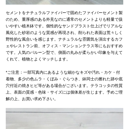
セメントをナチュラルファイバーで固めたファイバーセメント製
のため、重厚感のある外見なのに通常のセメントよりも軽量で扱
いやすい植木鉢です。個性的なサンドブラスト仕上げでリアルな
風化した砂岩のような質感が再現され、削られた表面は荒々しく
野性的な風合いを感じます。ナチュラルな雰囲気を演出するカフ
ェやレストラン前、オフィス・マンションテラス等にもおすすめ
です。人気のバルーン型で、側面の丸みが柔らかい印象を与えて
くれて、植物とよくマッチします。
*ご注意：一部写真内にあるような細かなキズや汚れ・カケ・付
着物、多少の色ムラ・くぼみ・ぐらつき、鉢同士の擦れた跡や底
穴付近の焼きヒビ等がある場合がございます。テラコッタの性質
上、表面の質感・色味・サイズには個体差が生じます。予めご理
解の上、お買い求め下さい。