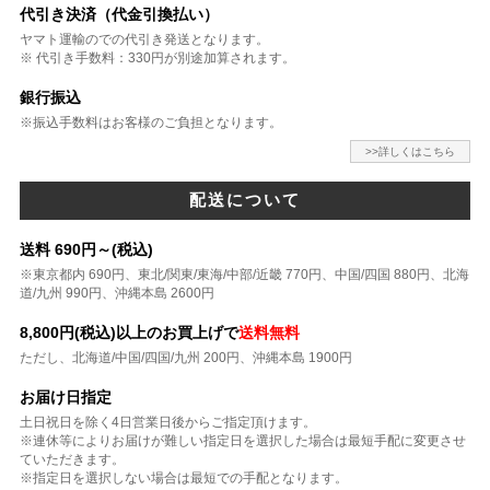
代引き決済（代金引換払い）
ヤマト運輸のでの代引き発送となります。
※ 代引き手数料：330円が別途加算されます。
銀行振込
※振込手数料はお客様のご負担となります。
>>詳しくはこちら
配送について
送料 690円～(税込)
※東京都内 690円、東北/関東/東海/中部/近畿 770円、中国/四国 880円、北海
道/九州 990円、沖縄本島 2600円
8,800円(税込)以上のお買上げで
送料無料
ただし、北海道/中国/四国/九州 200円、沖縄本島 1900円
お届け日指定
土日祝日を除く4日営業日後からご指定頂けます。
※連休等によりお届けが難しい指定日を選択した場合は最短手配に変更させ
ていただきます。
※指定日を選択しない場合は最短での手配となります。