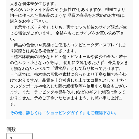
大きな個体差が生じます。
それがハンドメイド品の良さ(個性)でもありますが、機械でより
均一に作られた量産品のような 品質の商品をお求めのお客様は、
購入をお控え下さい。
・表示サイズ（外寸）よりも、実寸で５％前後のサイズ誤差が生
じる場合がございます。 余裕をもったサイズをお買い求め下さ
い。
・商品の色合いや質感はご使用のコンピュータディスプレイによ
り実際とは異なる場合がございます。
・植木鉢表面の細かなヒビ・傷・ピンホールや多少の歪み・若干
の色ムラ・小さなカケ等は、 使用に支障をきたさず、外見を大き
く損なわないレベルで『通常品』として取り扱っております。
・当店では、植木鉢の形状や素材に合ったより丁寧な梱包を心掛
けておりますが、品質を十分考慮した上でエコ梱包としてリサイ
クルダンボールや輸入した際の緩衝剤等を使用する場合もござい
ます。また、ラッピングや熨斗(のし)などのギフト対応は承って
おりません。予めご了承いただきますよう、お願い申し上げま
す。
その他、詳しくは『ショッピングガイド』をご確認下さい。
個数