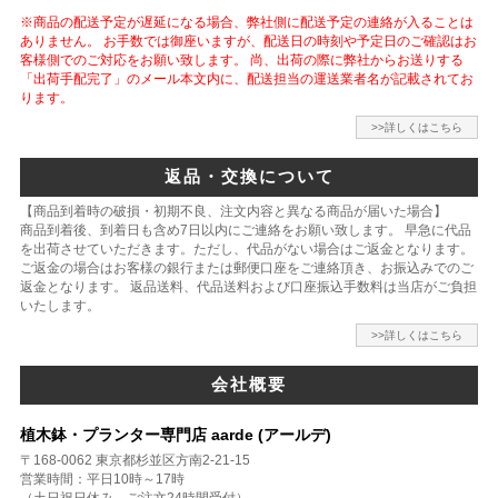
※商品の配送予定が遅延になる場合、弊社側に配送予定の連絡が入ることは
ありません。 お手数では御座いますが、配送日の時刻や予定日のご確認はお
客様側でのご対応をお願い致します。 尚、出荷の際に弊社からお送りする
「出荷手配完了」のメール本文内に、配送担当の運送業者名が記載されてお
ります。
>>詳しくはこちら
返品・交換について
【商品到着時の破損・初期不良、注文内容と異なる商品が届いた場合】
商品到着後、到着日も含め7日以内にご連絡をお願い致します。 早急に代品
を出荷させていただきます。ただし、代品がない場合はご返金となります。
ご返金の場合はお客様の銀行または郵便口座をご連絡頂き、お振込みでのご
返金となります。 返品送料、代品送料および口座振込手数料は当店がご負担
いたします。
>>詳しくはこちら
会社概要
植木鉢・プランター専門店 aarde (アールデ)
〒168-0062 東京都杉並区方南2-21-15
営業時間：平日10時～17時
（土日祝日休み、ご注文24時間受付）