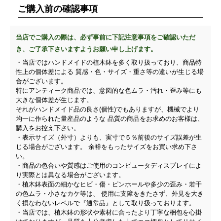
ご購入前の確認事項
当店でご購入の際は、必ず事前に下記注意事項をご確認いただ
き、ご了承下さいますようお願い申し上げます。
・当店ではハンドメイドの植木鉢を多く取り扱っており、商品特
性上の個体差による 質感・色・サイズ・重さ等の違いが生じる場
合がございます。
特にアンティーク商品では、意図的な色ムラ・汚れ・歪み等にも
大きな個体差が生じます。
それがハンドメイド品の良さ(個性)でもありますが、機械でより
均一に作られた量産品のような 品質の商品をお求めのお客様は、
購入をお控え下さい。
・表示サイズ（外寸）よりも、実寸で５％前後のサイズ誤差が生
じる場合がございます。 余裕をもったサイズをお買い求め下さ
い。
・商品の色合いや質感はご使用のコンピュータディスプレイによ
り実際とは異なる場合がございます。
・植木鉢表面の細かなヒビ・傷・ピンホールや多少の歪み・若干
の色ムラ・小さなカケ等は、 使用に支障をきたさず、外見を大き
く損なわないレベルで『通常品』として取り扱っております。
・当店では、植木鉢の形状や素材に合ったより丁寧な梱包を心掛