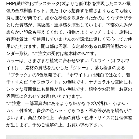
FRP(繊維強化プラスチック)製よりも低価格を実現したコスパ最
強の合成樹脂ポット。見た目から想像する重さよりもとても軽く
持ち運びが楽です。細かな砂粒を吹きかけたかのようなザラザラ
とした質感が、高級感・重厚感を演出しています。下部の丸みが
柔らかい印象も与えてくれて、植物とよくマッチします。原料に
有害物質は一切使用していませんので環境に優しく安心してご使
用いただけます。開口部は円形、安定感のある丸尻円筒型のシリ
ンダー形状。*ご注文の受付は植木鉢のみです。
カラーは、さまざまな植物に合わせやすい『ホワイト(オフホワ
イト)』、素材の質感を活かした『グレー』、落ち着きのある
『ブラック』の3色展開です。『ホワイト』は純白ではなく、若
干くすんだ『オフホワイト』の色味です。ナチュラルな空間にも
シックな雰囲気にも相性が良い色味です。植物やお部屋・お庭の
雰囲気に合わせてお選びいただけます。
*ご注意：一部写真内にあるような細かなキズや汚れ・くぼみ・
カケ・付着物、多少の色ムラ・ぐらつき・歪み等がある場合がご
ざいます。商品の特性上、表面の質感・色味・サイズには個体差
が生じます。予めご理解の上、お買い求め下さい。