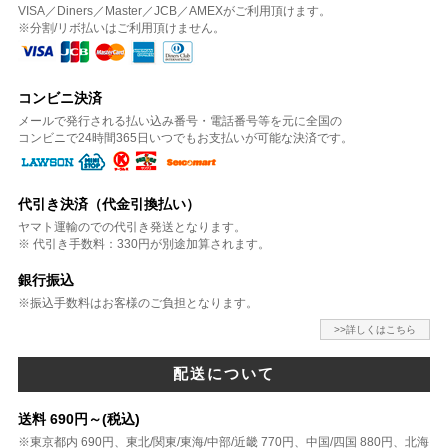
VISA／Diners／Master／JCB／AMEXがご利用頂けます。
※分割/リボ払いはご利用頂けません。
コンビニ決済
メールで発行される払い込み番号・電話番号等を元に全国の
コンビニで24時間365日いつでもお支払いが可能な決済です。
代引き決済（代金引換払い）
ヤマト運輸のでの代引き発送となります。
※ 代引き手数料：330円が別途加算されます。
銀行振込
※振込手数料はお客様のご負担となります。
>>詳しくはこちら
配送について
送料 690円～(税込)
※東京都内 690円、東北/関東/東海/中部/近畿 770円、中国/四国 880円、北海