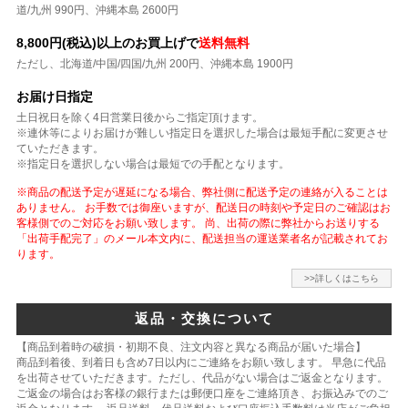
道/九州 990円、沖縄本島 2600円
8,800円(税込)以上のお買上げで
送料無料
ただし、北海道/中国/四国/九州 200円、沖縄本島 1900円
お届け日指定
土日祝日を除く4日営業日後からご指定頂けます。
※連休等によりお届けが難しい指定日を選択した場合は最短手配に変更させ
ていただきます。
※指定日を選択しない場合は最短での手配となります。
※商品の配送予定が遅延になる場合、弊社側に配送予定の連絡が入ることは
ありません。 お手数では御座いますが、配送日の時刻や予定日のご確認はお
客様側でのご対応をお願い致します。 尚、出荷の際に弊社からお送りする
「出荷手配完了」のメール本文内に、配送担当の運送業者名が記載されてお
ります。
>>詳しくはこちら
返品・交換について
【商品到着時の破損・初期不良、注文内容と異なる商品が届いた場合】
商品到着後、到着日も含め7日以内にご連絡をお願い致します。 早急に代品
を出荷させていただきます。ただし、代品がない場合はご返金となります。
ご返金の場合はお客様の銀行または郵便口座をご連絡頂き、お振込みでのご