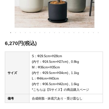
6,270円(税込)
S：Φ29.5cm×H28cm
(内寸：Φ24.5cm×H27cm) , 0.8kg
M：Φ36cm×H35cm
サイズ
(内寸：Φ29.5cm×H34cm) , 1.1kg
L：Φ44cm×H43cm
(内寸：Φ36.5cm×H42cm) , 1.6kg
*こちらは【Sサイズ】の商品購入ページ
備考
合成樹脂・鉢底穴あり・受け皿なし