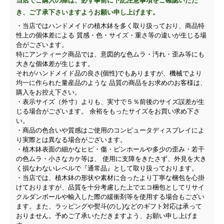
当店でご購入の際は、必ず事前に下記注意事項をご確認いただ
き、ご了承下さいますようお願い申し上げます。
・当店ではハンドメイドの植木鉢を多く取り扱っており、商品特
性上の個体差による 質感・色・サイズ・重さ等の違いが生じる場
合がございます。
特にアンティーク商品では、意図的な色ムラ・汚れ・歪み等にも
大きな個体差が生じます。
それがハンドメイド品の良さ(個性)でもありますが、機械でより
均一に作られた量産品のような 品質の商品をお求めのお客様は、
購入をお控え下さい。
・表示サイズ（外寸）よりも、実寸で５％前後のサイズ誤差が生
じる場合がございます。 余裕をもったサイズをお買い求め下さ
い。
・商品の色合いや質感はご使用のコンピュータディスプレイによ
り実際とは異なる場合がございます。
・植木鉢表面の細かなヒビ・傷・ピンホールや多少の歪み・若干
の色ムラ・小さなカケ等は、 使用に支障をきたさず、外見を大き
く損なわないレベルで『通常品』として取り扱っております。
・当店では、植木鉢の形状や素材に合ったより丁寧な梱包を心掛
けておりますが、品質を十分考慮した上でエコ梱包としてリサイ
クルダンボールや輸入した際の緩衝剤等を使用する場合もござい
ます。また、ラッピングや熨斗(のし)などのギフト対応は承って
おりません。予めご了承いただきますよう、お願い申し上げま