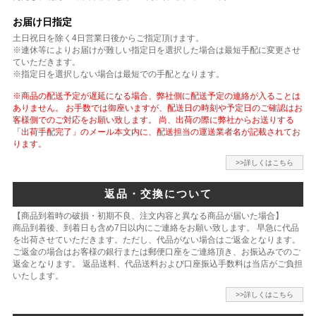
お届け日指定
土日祝日を除く4日営業日後からご指定頂けます。
※連休等によりお届けが難しい指定日を選択した場合は最短手配に変更させ
ていただきます。
※指定日を選択しない場合は最短での手配となります。
※商品の配送予定が遅延になる場合、弊社側に配送予定の連絡が入ることは
ありません。 お手数では御座いますが、配送日の時刻や予定日のご確認はお
客様側でのご対応をお願い致します。 尚、出荷の際に弊社からお送りする
「出荷手配完了」のメール本文内に、配送担当の運送業者名が記載されてお
ります。
>>詳しくはこちら
返品・交換について
【商品到着時の破損・初期不良、注文内容と異なる商品が届いた場合】
商品到着後、到着日も含め7日以内にご連絡をお願い致します。 早急に代品
を出荷させていただきます。ただし、代品がない場合はご返金となります。
ご返金の場合はお客様の銀行または郵便口座をご連絡頂き、お振込みでのご
返金となります。 返品送料、代品送料および口座振込手数料は当店がご負担
いたします。
>>詳しくはこちら