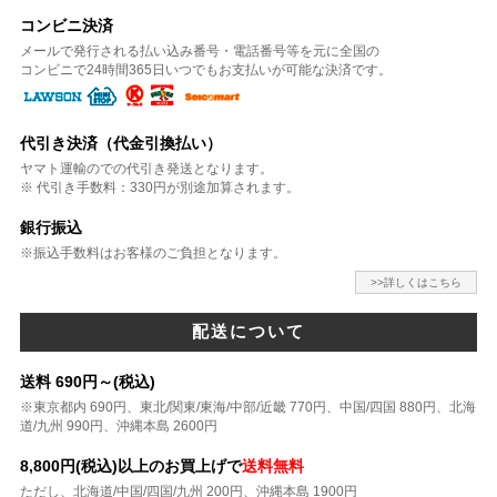
コンビニ決済
メールで発行される払い込み番号・電話番号等を元に全国の
コンビニで24時間365日いつでもお支払いが可能な決済です。
代引き決済（代金引換払い）
ヤマト運輸のでの代引き発送となります。
※ 代引き手数料：330円が別途加算されます。
銀行振込
※振込手数料はお客様のご負担となります。
>>詳しくはこちら
配送について
送料 690円～(税込)
※東京都内 690円、東北/関東/東海/中部/近畿 770円、中国/四国 880円、北海
道/九州 990円、沖縄本島 2600円
8,800円(税込)以上のお買上げで
送料無料
ただし、北海道/中国/四国/九州 200円、沖縄本島 1900円