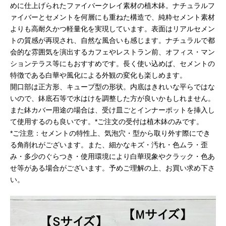
めに仕上げられたファイバークレイ素材の植木鉢。ナチュラルフ
ァイバーとセメントを何層にも重ねた構造で、純粋セメント素材
よりも高耐久かつ軽量化を実現しています。表面はリアルセメン
トの質感が再現され、自然な風合いも感じます。ナチュラルで都
会的な雰囲気を演出するカフェやレストラン前、オフィス・マン
ションテラス等にもおすすめです。長く使い込めば、セメントの
特徴である白華や風化による外観の変化も楽しめます。
開口部は正方形、キューブ型の形状。内底はきれいな平らではな
いので、鉢底石等で水はけを調整した方が良いかもしれません。
また鉢カバー用途の場合は、受け皿ごとインナーポットを挿入し
て使用するのも良いです。*ご注文の受付は植木鉢のみです。
*ご注意：セメントの特性上、気泡穴・型から取り外す際にでき
る角削れがございます。また、細かなキズ・汚れ・色ムラ・歪
み・多少のぐらつき・使用環境により白華現象やクラック・色あ
せ等がある場合がございます。予めご理解の上、お買い求め下さ
い。