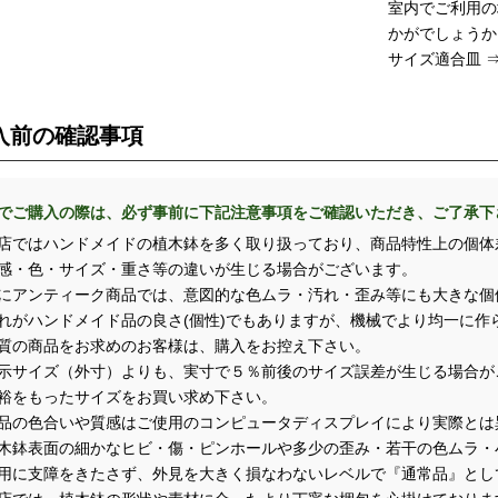
室内でご利用の
かがでしょうか
サイズ適合皿 
入前の確認事項
でご購入の際は、必ず事前に下記注意事項をご確認いただき、ご了承下
店ではハンドメイドの植木鉢を多く取り扱っており、商品特性上の個体
・色・サイズ・重さ等の違いが生じる場合がございます。
アンティーク商品では、意図的な色ムラ・汚れ・歪み等にも大きな個
がハンドメイド品の良さ(個性)でもありますが、機械でより均一に作
の商品をお求めのお客様は、購入をお控え下さい。
示サイズ（外寸）よりも、実寸で５％前後のサイズ誤差が生じる場合が
をもったサイズをお買い求め下さい。
品の色合いや質感はご使用のコンピュータディスプレイにより実際とは
木鉢表面の細かなヒビ・傷・ピンホールや多少の歪み・若干の色ムラ・
に支障をきたさず、外見を大きく損なわないレベルで『通常品』とし