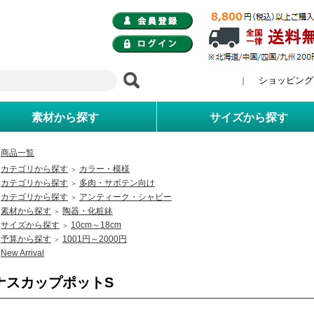
ショッピング
｜
素材から探す
サイズから探す
商品一覧
カテゴリから探す
カラー・模様
＞
カテゴリから探す
多肉・サボテン向け
＞
カテゴリから探す
アンティーク・シャビー
＞
素材から探す
陶器・化粧鉢
＞
サイズから探す
10cm～18cm
＞
予算から探す
1001円～2000円
＞
New Arrival
ナスカップポットS