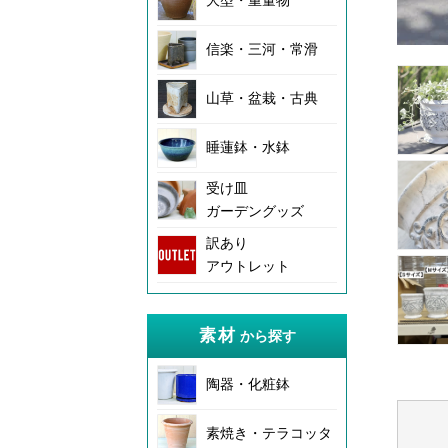
大型・重量物
信楽・三河・常滑
山草・盆栽・古典
睡蓮鉢・水鉢
受け皿
ガーデングッズ
訳あり
アウトレット
素材
から探す
陶器・化粧鉢
素焼き・テラコッタ