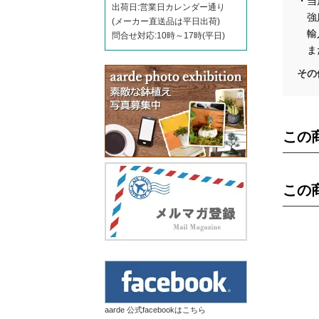
・当
出荷日:営業日カレンダー通り
強度
(メーカー直送品は平日出荷)
輸入
問合せ対応:10時～17時(平日)
また
その
この
この
aarde 公式facebookはこちら