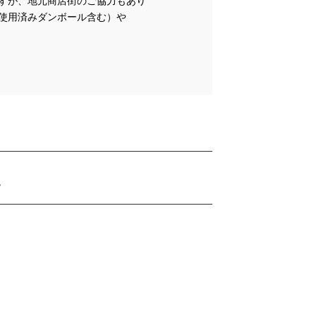
すが、地元商店街のご協力もあり
使用済みダンボール含む）や
す