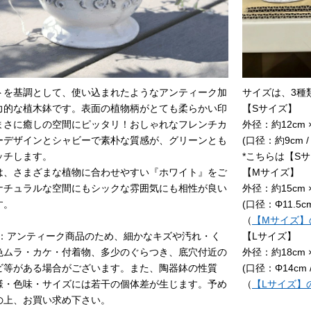
トを基調として、使い込まれたようなアンティーク加
サイズは、3種
力的な植木鉢です。表面の植物柄がとても柔らかい印
【Sサイズ】
まさに癒しの空間にピッタリ！おしゃれなフレンチカ
外径：約12cm 
ーデザインとシャビーで素朴な質感が、グリーンとも
(口径：約9cm /
ッチします。
*こちらは【S
は、さまざまな植物に合わせやすい『ホワイト』をご
【Mサイズ】
ナチュラルな空間にもシックな雰囲気にも相性が良い
外径：約15cm 
す。
(口径：Φ11.5c
（
【Mサイズ】
意：アンティーク商品のため、細かなキズや汚れ・く
【Lサイズ】
色ムラ・カケ・付着物、多少のぐらつき、底穴付近の
外径：約18cm 
ビ等がある場合がございます。また、陶器鉢の性質
(口径：Φ14cm 
様・色味・サイズには若干の個体差が生じます。予め
（
【Lサイズ】
の上、お買い求め下さい。