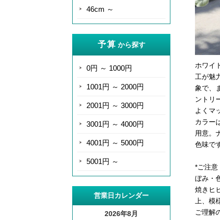
46cm ～
予算
から探す
ホワイ
0円 ～ 1000円
工が魅
1001円 ～ 2000円
象で、
ントリ
2001円 ～ 3000円
よくマ
カラー
3001円 ～ 4000円
用意。
4001円 ～ 5000円
色味で
5001円 ～
*ご注
ぼみ・
焼きヒ
営業日カレンダー
上、模
ご理解
2026年8月