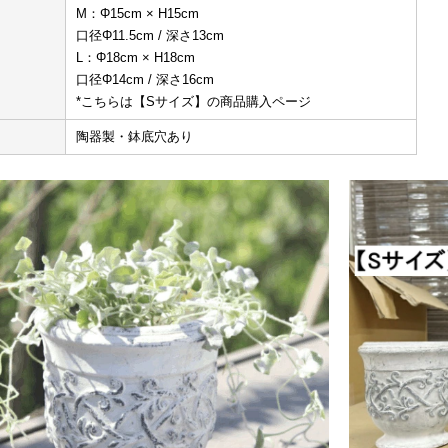
M：Φ15cm × H15cm
口径Φ11.5cm / 深さ13cm
L：Φ18cm × H18cm
口径Φ14cm / 深さ16cm
*こちらは【Sサイズ】の商品購入ページ
陶器製・鉢底穴あり