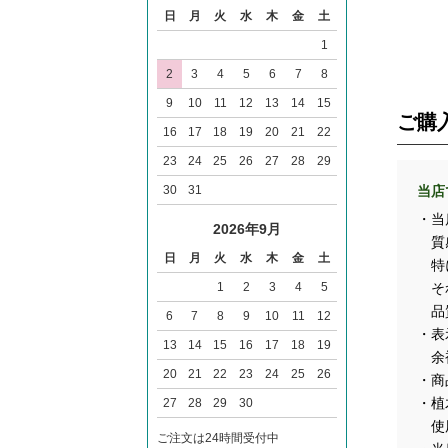
日
月
火
水
木
金
土
1
2
3
4
5
6
7
8
9
10
11
12
13
14
15
ご購
16
17
18
19
20
21
22
23
24
25
26
27
28
29
30
31
当店
・当
2026年9月
質感
日
月
火
水
木
金
土
特に
1
2
3
4
5
それ
品質
6
7
8
9
10
11
12
・表
13
14
15
16
17
18
19
余裕
20
21
22
23
24
25
26
・商
・植
27
28
29
30
使用
ご注文は24時間受付中