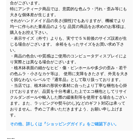
合がございます。
特にアンティーク商品では、意図的な色ムラ・汚れ・歪み等にも
大きな個体差が生じます。
それがハンドメイド品の良さ(個性)でもありますが、機械でより
均一に作られた量産品のような 品質の商品をお求めのお客様は、
購入をお控え下さい。
・表示サイズ（外寸）よりも、実寸で５％前後のサイズ誤差が生
じる場合がございます。 余裕をもったサイズをお買い求め下さ
い。
・商品の色合いや質感はご使用のコンピュータディスプレイによ
り実際とは異なる場合がございます。
・植木鉢表面の細かなヒビ・傷・ピンホールや多少の歪み・若干
の色ムラ・小さなカケ等は、 使用に支障をきたさず、外見を大き
く損なわないレベルで『通常品』として取り扱っております。
・当店では、植木鉢の形状や素材に合ったより丁寧な梱包を心掛
けておりますが、品質を十分考慮した上でエコ梱包としてリサイ
クルダンボールや輸入した際の緩衝剤等を使用する場合もござい
ます。また、ラッピングや熨斗(のし)などのギフト対応は承って
おりません。予めご了承いただきますよう、お願い申し上げま
す。
その他、詳しくは『ショッピングガイド』をご確認下さい。