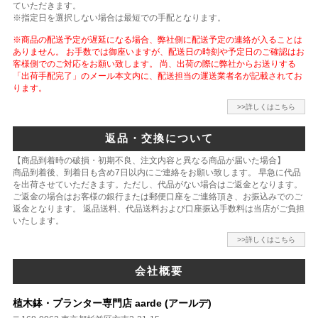
ていただきます。
※指定日を選択しない場合は最短での手配となります。
※商品の配送予定が遅延になる場合、弊社側に配送予定の連絡が入ることは
ありません。 お手数では御座いますが、配送日の時刻や予定日のご確認はお
客様側でのご対応をお願い致します。 尚、出荷の際に弊社からお送りする
「出荷手配完了」のメール本文内に、配送担当の運送業者名が記載されてお
ります。
>>詳しくはこちら
返品・交換について
【商品到着時の破損・初期不良、注文内容と異なる商品が届いた場合】
商品到着後、到着日も含め7日以内にご連絡をお願い致します。 早急に代品
を出荷させていただきます。ただし、代品がない場合はご返金となります。
ご返金の場合はお客様の銀行または郵便口座をご連絡頂き、お振込みでのご
返金となります。 返品送料、代品送料および口座振込手数料は当店がご負担
いたします。
>>詳しくはこちら
会社概要
植木鉢・プランター専門店 aarde (アールデ)