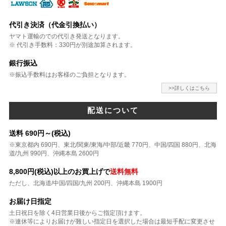
代引き決済（代金引換払い）
ヤマト運輸のでの代引き発送となります。
※ 代引き手数料：330円が別途加算されます。
銀行振込
※振込手数料はお客様のご負担となります。
>>詳しくはこちら
配送について
送料 690円～(税込)
※東京都内 690円、東北/関東/東海/中部/近畿 770円、中国/四国 880円、北海
道/九州 990円、沖縄本島 2600円
8,800円(税込)以上のお買上げで
送料無料
ただし、北海道/中国/四国/九州 200円、沖縄本島 1900円
お届け日指定
土日祝日を除く4日営業日後からご指定頂けます。
※連休等によりお届けが難しい指定日を選択した場合は最短手配に変更させ