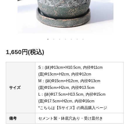
1,650円(税込)
S：(鉢)Φ13cm×H10.5cm, 内径Φ11cm
(皿)Φ13cm×H2cm, 内径Φ12cm
M：(鉢)Φ15cm×H12cm, 内径Φ13cm
サイズ
(皿)Φ15cm×H2cm, 内径Φ13.5cm
L：(鉢)Φ17.5cm×H13.5cm, 内径Φ15cm
(皿)Φ17.5cm×H2cm, 内径Φ16cm
*こちらは【Sサイズ】の商品購入ページ
備考
セメント製・鉢底穴あり・受け皿付き