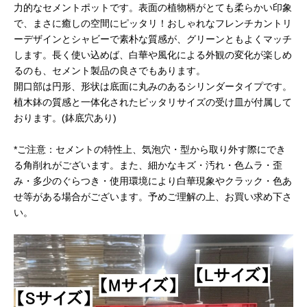
力的なセメントポットです。表面の植物柄がとても柔らかい印象
で、まさに癒しの空間にピッタリ！おしゃれなフレンチカントリ
ーデザインとシャビーで素朴な質感が、グリーンともよくマッチ
します。長く使い込めば、白華や風化による外観の変化が楽しめ
るのも、セメント製品の良さでもあります。
開口部は円形、形状は底面に丸みのあるシリンダータイプです。
植木鉢の質感と一体化されたピッタリサイズの受け皿が付属して
おります。(鉢底穴あり)
*ご注意：セメントの特性上、気泡穴・型から取り外す際にでき
る角削れがございます。また、細かなキズ・汚れ・色ムラ・歪
み・多少のぐらつき・使用環境により白華現象やクラック・色あ
せ等がある場合がございます。予めご理解の上、お買い求め下さ
い。