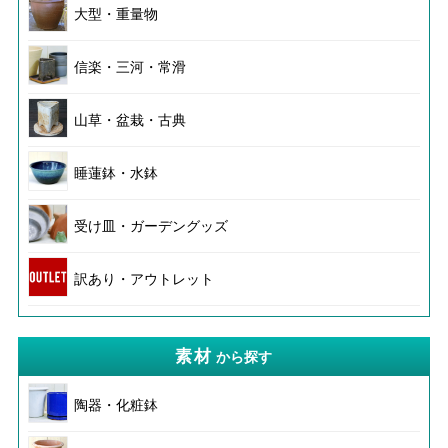
大型・重量物
信楽・三河・常滑
山草・盆栽・古典
睡蓮鉢・水鉢
受け皿・ガーデングッズ
訳あり・アウトレット
素材
から探す
陶器・化粧鉢