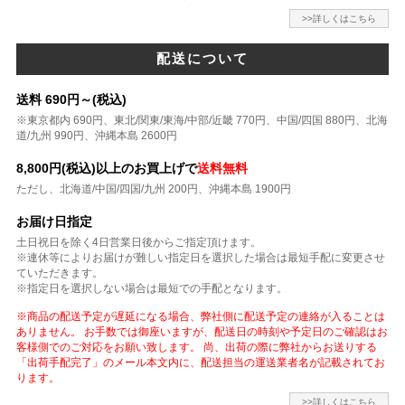
>>詳しくはこちら
配送について
送料 690円～(税込)
※東京都内 690円、東北/関東/東海/中部/近畿 770円、中国/四国 880円、北海
道/九州 990円、沖縄本島 2600円
8,800円(税込)以上のお買上げで
送料無料
ただし、北海道/中国/四国/九州 200円、沖縄本島 1900円
お届け日指定
土日祝日を除く4日営業日後からご指定頂けます。
※連休等によりお届けが難しい指定日を選択した場合は最短手配に変更させ
ていただきます。
※指定日を選択しない場合は最短での手配となります。
※商品の配送予定が遅延になる場合、弊社側に配送予定の連絡が入ることは
ありません。 お手数では御座いますが、配送日の時刻や予定日のご確認はお
客様側でのご対応をお願い致します。 尚、出荷の際に弊社からお送りする
「出荷手配完了」のメール本文内に、配送担当の運送業者名が記載されてお
ります。
>>詳しくはこちら