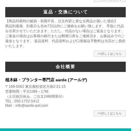
返品・交換について
【商品到着時の破損・初期不良、注文内容と異なる商品が届いた場合】
商品到着後、到着日も含め7日以内にご連絡をお願い致します。 早急に代品
を出荷させていただきます。ただし、代品がない場合はご返金となります。
ご返金の場合はお客様の銀行または郵便口座をご連絡頂き、お振込みでのご
返金となります。 返品送料、代品送料および口座振込手数料は当店がご負担
いたします。
>>詳しくはこちら
会社概要
植木鉢・プランター専門店 aarde (アールデ)
〒168-0062 東京都杉並区方南2-21-15
営業時間：平日10時～17時
（土日祝日休み、ご注文24時間受付）
TEL : 050-1752-5412
Mail：info@aarde-pot.com
>>詳しくはこちら