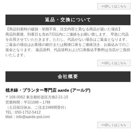
>>詳しくはこちら
返品・交換について
【商品到着時の破損・初期不良、注文内容と異なる商品が届いた場合】
商品到着後、到着日も含め7日以内にご連絡をお願い致します。 早急に代品
を出荷させていただきます。ただし、代品がない場合はご返金となります。
ご返金の場合はお客様の銀行または郵便口座をご連絡頂き、お振込みでのご
返金となります。 返品送料、代品送料および口座振込手数料は当店がご負担
いたします。
>>詳しくはこちら
会社概要
植木鉢・プランター専門店 aarde (アールデ)
〒168-0062 東京都杉並区方南2-21-15
営業時間：平日10時～17時
（土日祝日休み、ご注文24時間受付）
TEL : 050-1752-5412
Mail：info@aarde-pot.com
>>詳しくはこちら