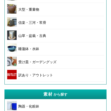
大型・重量物
信楽・三河・常滑
山草・盆栽・古典
睡蓮鉢・水鉢
受け皿・ガーデングッズ
訳あり・アウトレット
素材
から探す
陶器・化粧鉢