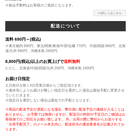
※振込手数料はお客様のご負担となります。
>>詳しくはこちら
配送について
送料 690円～(税込)
※東京都内 690円、東北/関東/東海/中部/近畿 770円、中国/四国 880円、北海
道/九州 990円、沖縄本島 2600円
8,800円(税込)以上のお買上げで
送料無料
ただし、北海道/中国/四国/九州 200円、沖縄本島 1900円
お届け日指定
土日祝日を除く4日営業日後からご指定頂けます。
※連休等によりお届けが難しい指定日を選択した場合は最短手配に変更させ
ていただきます。
※指定日を選択しない場合は最短での手配となります。
※商品の配送予定が遅延になる場合、弊社側に配送予定の連絡が入ることは
ありません。 お手数では御座いますが、配送日の時刻や予定日のご確認はお
客様側でのご対応をお願い致します。 尚、出荷の際に弊社からお送りする
「出荷手配完了」のメール本文内に、配送担当の運送業者名が記載されてお
ります。