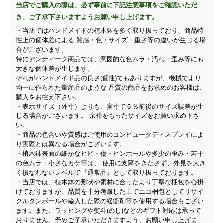
当店でご購入の際は、必ず事前に下記注意事項をご確認いただ
き、ご了承下さいますようお願い申し上げます。
・当店ではハンドメイドの植木鉢を多く取り扱っており、商品特
性上の個体差による 質感・色・サイズ・重さ等の違いが生じる場
合がございます。
特にアンティーク商品では、意図的な色ムラ・汚れ・歪み等にも
大きな個体差が生じます。
それがハンドメイド品の良さ(個性)でもありますが、機械でより
均一に作られた量産品のような 品質の商品をお求めのお客様は、
購入をお控え下さい。
・表示サイズ（外寸）よりも、実寸で５％前後のサイズ誤差が生
じる場合がございます。 余裕をもったサイズをお買い求め下さ
い。
・商品の色合いや質感はご使用のコンピュータディスプレイによ
り実際とは異なる場合がございます。
・植木鉢表面の細かなヒビ・傷・ピンホールや多少の歪み・若干
の色ムラ・小さなカケ等は、 使用に支障をきたさず、外見を大き
く損なわないレベルで『通常品』として取り扱っております。
・当店では、植木鉢の形状や素材に合ったより丁寧な梱包を心掛
けておりますが、品質を十分考慮した上でエコ梱包としてリサイ
クルダンボールや輸入した際の緩衝剤等を使用する場合もござい
ます。また、ラッピングや熨斗(のし)などのギフト対応は承って
おりません。予めご了承いただきますよう、お願い申し上げま