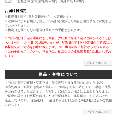
ただし、北海道/中国/四国/九州 200円、沖縄本島 1900円
お届け日指定
土日祝日を除く4日営業日後からご指定頂けます。
※連休等によりお届けが難しい指定日を選択した場合は最短手配に変更させ
ていただきます。
※指定日を選択しない場合は最短での手配となります。
※商品の配送予定が遅延になる場合、弊社側に配送予定の連絡が入ることは
ありません。 お手数では御座いますが、配送日の時刻や予定日のご確認はお
客様側でのご対応をお願い致します。 尚、出荷の際に弊社からお送りする
「出荷手配完了」のメール本文内に、配送担当の運送業者名が記載されてお
ります。
>>詳しくはこちら
返品・交換について
【商品到着時の破損・初期不良、注文内容と異なる商品が届いた場合】
商品到着後、到着日も含め7日以内にご連絡をお願い致します。 早急に代品
を出荷させていただきます。ただし、代品がない場合はご返金となります。
ご返金の場合はお客様の銀行または郵便口座をご連絡頂き、お振込みでのご
返金となります。 返品送料、代品送料および口座振込手数料は当店がご負担
いたします。
>>詳しくはこちら