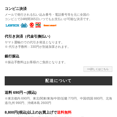
コンビニ決済
メールで発行される払い込み番号・電話番号等を元に全国の
コンビニで24時間365日いつでもお支払いが可能な決済です。
代引き決済（代金引換払い）
ヤマト運輸のでの代引き発送となります。
※ 代引き手数料：330円が別途加算されます。
銀行振込
※振込手数料はお客様のご負担となります。
>>詳しくはこちら
配送について
送料 690円～(税込)
※東京都内 690円、東北/関東/東海/中部/近畿 770円、中国/四国 880円、北海
道/九州 990円、沖縄本島 2600円
8,800円(税込)以上のお買上げで
送料無料