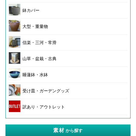
鉢カバー
大型・重量物
信楽・三河・常滑
山草・盆栽・古典
睡蓮鉢・水鉢
受け皿・ガーデングッズ
訳あり・アウトレット
素材
から探す