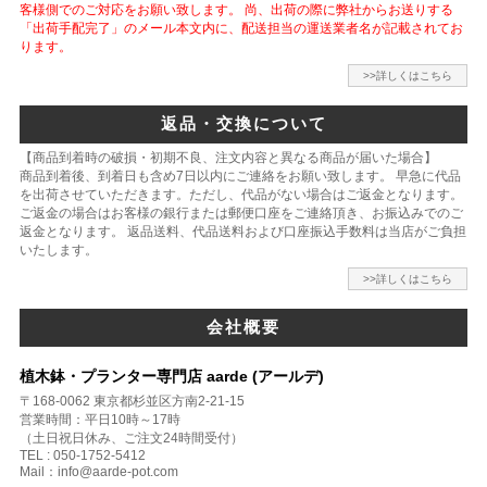
客様側でのご対応をお願い致します。 尚、出荷の際に弊社からお送りする
「出荷手配完了」のメール本文内に、配送担当の運送業者名が記載されてお
ります。
>>詳しくはこちら
返品・交換について
【商品到着時の破損・初期不良、注文内容と異なる商品が届いた場合】
商品到着後、到着日も含め7日以内にご連絡をお願い致します。 早急に代品
を出荷させていただきます。ただし、代品がない場合はご返金となります。
ご返金の場合はお客様の銀行または郵便口座をご連絡頂き、お振込みでのご
返金となります。 返品送料、代品送料および口座振込手数料は当店がご負担
いたします。
>>詳しくはこちら
会社概要
植木鉢・プランター専門店 aarde (アールデ)
〒168-0062 東京都杉並区方南2-21-15
営業時間：平日10時～17時
（土日祝日休み、ご注文24時間受付）
TEL : 050-1752-5412
Mail：info@aarde-pot.com