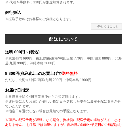
※ 代引き手数料：330円が別途加算されます。
銀行振込
※振込手数料はお客様のご負担となります。
>>詳しくはこちら
配送について
送料 690円～(税込)
※東京都内 690円、東北/関東/東海/中部/近畿 770円、中国/四国 880円、北海
道/九州 990円、沖縄本島 2600円
8,800円(税込)以上のお買上げで
送料無料
ただし、北海道/中国/四国/九州 200円、沖縄本島 1900円
お届け日指定
土日祝日を除く4日営業日後からご指定頂けます。
※連休等によりお届けが難しい指定日を選択した場合は最短手配に変更させ
ていただきます。
※指定日を選択しない場合は最短での手配となります。
※商品の配送予定が遅延になる場合、弊社側に配送予定の連絡が入ることは
ありません。 お手数では御座いますが、配送日の時刻や予定日のご確認はお