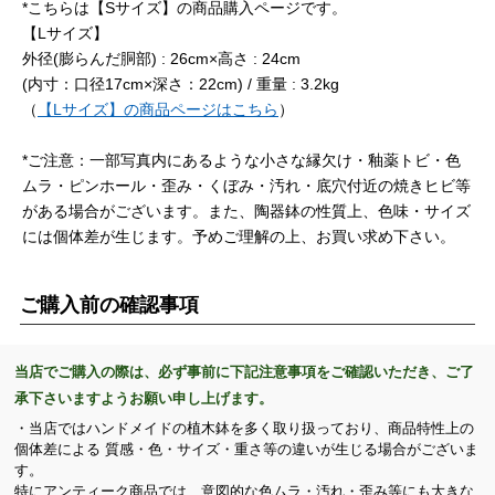
*こちらは【Sサイズ】の商品購入ページです。
【Lサイズ】
外径(膨らんだ胴部) : 26cm×高さ : 24cm
(内寸：口径17cm×深さ：22cm) / 重量 : 3.2kg
（
【Lサイズ】の商品ページはこちら
）
*ご注意：一部写真内にあるような小さな縁欠け・釉薬トビ・色
ムラ・ピンホール・歪み・くぼみ・汚れ・底穴付近の焼きヒビ等
がある場合がございます。また、陶器鉢の性質上、色味・サイズ
には個体差が生じます。予めご理解の上、お買い求め下さい。
ご購入前の確認事項
当店でご購入の際は、必ず事前に下記注意事項をご確認いただき、ご了
承下さいますようお願い申し上げます。
・当店ではハンドメイドの植木鉢を多く取り扱っており、商品特性上の
個体差による 質感・色・サイズ・重さ等の違いが生じる場合がございま
す。
特にアンティーク商品では、意図的な色ムラ・汚れ・歪み等にも大きな