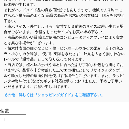
個体差が生じます。
それがハンドメイド品の良さ(個性)でもありますが、機械でより均一に
作られた量産品のような 品質の商品をお求めのお客様は、購入をお控え
下さい。
・表示サイズ（外寸）よりも、実寸で５％前後のサイズ誤差が生じる場
合がございます。 余裕をもったサイズをお買い求め下さい。
・商品の色合いや質感はご使用のコンピュータディスプレイにより実際
とは異なる場合がございます。
・植木鉢表面の細かなヒビ・傷・ピンホールや多少の歪み・若干の色ム
ラ・小さなカケ等は、 使用に支障をきたさず、外見を大きく損なわない
レベルで『通常品』として取り扱っております。
・当店では、植木鉢の形状や素材に合ったより丁寧な梱包を心掛けてお
りますが、品質を十分考慮した上でエコ梱包としてリサイクルダンボー
ルや輸入した際の緩衝剤等を使用する場合もございます。また、ラッピ
ングや熨斗(のし)などのギフト対応は承っておりません。予めご了承い
ただきますよう、お願い申し上げます。
その他、詳しくは『ショッピングガイド』をご確認下さい。
個数