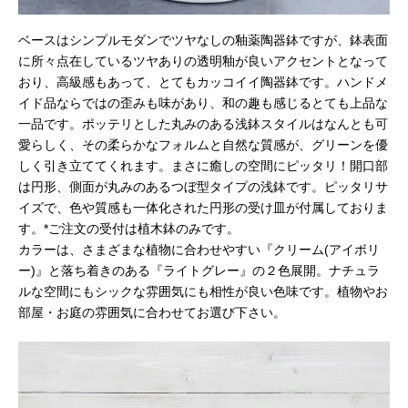
ベースはシンプルモダンでツヤなしの釉薬陶器鉢ですが、鉢表面
に所々点在しているツヤありの透明釉が良いアクセントとなって
おり、高級感もあって、とてもカッコイイ陶器鉢です。ハンドメ
イド品ならではの歪みも味があり、和の趣も感じるとても上品な
一品です。ポッテリとした丸みのある浅鉢スタイルはなんとも可
愛らしく、その柔らかなフォルムと自然な質感が、グリーンを優
しく引き立ててくれます。まさに癒しの空間にピッタリ！開口部
は円形、側面が丸みのあるつぼ型タイプの浅鉢です。ピッタリサ
イズで、色や質感も一体化された円形の受け皿が付属しておりま
す。*ご注文の受付は植木鉢のみです。
カラーは、さまざまな植物に合わせやすい『クリーム(アイボリ
ー)』と落ち着きのある『ライトグレー』の２色展開。ナチュラ
ルな空間にもシックな雰囲気にも相性が良い色味です。植物やお
部屋・お庭の雰囲気に合わせてお選び下さい。