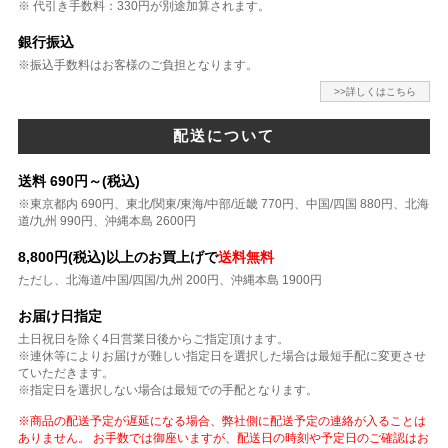
※ 代引き手数料：330円が別途加算されます。
銀行振込
※振込手数料はお客様のご負担となります。
>>詳しくはこちら
配送について
送料 690円～(税込)
※東京都内 690円、東北/関東/東海/中部/近畿 770円、中国/四国 880円、北海
道/九州 990円、沖縄本島 2600円
8,800円(税込)以上のお買上げで
送料無料
ただし、北海道/中国/四国/九州 200円、沖縄本島 1900円
お届け日指定
土日祝日を除く4日営業日後からご指定頂けます。
※連休等によりお届けが難しい指定日を選択した場合は最短手配に変更させ
ていただきます。
※指定日を選択しない場合は最短での手配となります。
※商品の配送予定が遅延になる場合、弊社側に配送予定の連絡が入ることは
ありません。 お手数では御座いますが、配送日の時刻や予定日のご確認はお