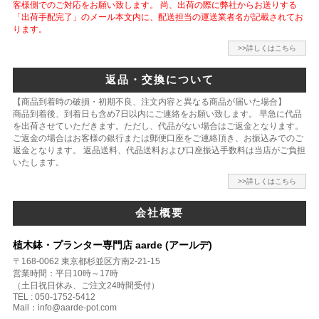
客様側でのご対応をお願い致します。 尚、出荷の際に弊社からお送りする
「出荷手配完了」のメール本文内に、配送担当の運送業者名が記載されてお
ります。
>>詳しくはこちら
返品・交換について
【商品到着時の破損・初期不良、注文内容と異なる商品が届いた場合】
商品到着後、到着日も含め7日以内にご連絡をお願い致します。 早急に代品
を出荷させていただきます。ただし、代品がない場合はご返金となります。
ご返金の場合はお客様の銀行または郵便口座をご連絡頂き、お振込みでのご
返金となります。 返品送料、代品送料および口座振込手数料は当店がご負担
いたします。
>>詳しくはこちら
会社概要
植木鉢・プランター専門店 aarde (アールデ)
〒168-0062 東京都杉並区方南2-21-15
営業時間：平日10時～17時
（土日祝日休み、ご注文24時間受付）
TEL : 050-1752-5412
Mail：info@aarde-pot.com