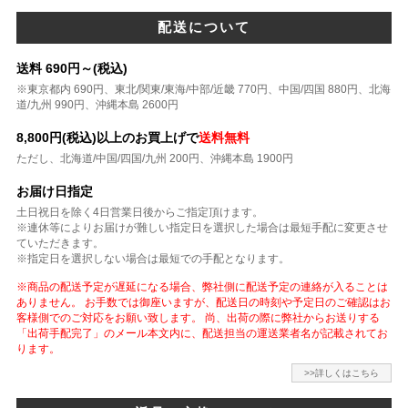
配送について
送料 690円～(税込)
※東京都内 690円、東北/関東/東海/中部/近畿 770円、中国/四国 880円、北海
道/九州 990円、沖縄本島 2600円
8,800円(税込)以上のお買上げで
送料無料
ただし、北海道/中国/四国/九州 200円、沖縄本島 1900円
お届け日指定
土日祝日を除く4日営業日後からご指定頂けます。
※連休等によりお届けが難しい指定日を選択した場合は最短手配に変更させ
ていただきます。
※指定日を選択しない場合は最短での手配となります。
※商品の配送予定が遅延になる場合、弊社側に配送予定の連絡が入ることは
ありません。 お手数では御座いますが、配送日の時刻や予定日のご確認はお
客様側でのご対応をお願い致します。 尚、出荷の際に弊社からお送りする
「出荷手配完了」のメール本文内に、配送担当の運送業者名が記載されてお
ります。
>>詳しくはこちら