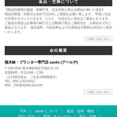
返品・交換について
【商品到着時の破損・初期不良、注文内容と異なる商品が届いた場合】
商品到着後、到着日も含め7日以内にご連絡をお願い致します。 早急に代品
を出荷させていただきます。ただし、代品がない場合はご返金となります。
ご返金の場合はお客様の銀行または郵便口座をご連絡頂き、お振込みでのご
返金となります。 返品送料、代品送料および口座振込手数料は当店がご負担
いたします。
>>詳しくはこちら
会社概要
植木鉢・プランター専門店 aarde (アールデ)
〒168-0062 東京都杉並区方南2-21-15
営業時間：平日10時～17時
（土日祝日休み、ご注文24時間受付）
TEL : 050-1752-5412
Mail：info@aarde-pot.com
>>詳しくはこちら
TOP
｜
aarde について
｜
配送・送料・梱包
｜
支払い方法
｜
変更・キャンセル
｜
返品・交換
｜