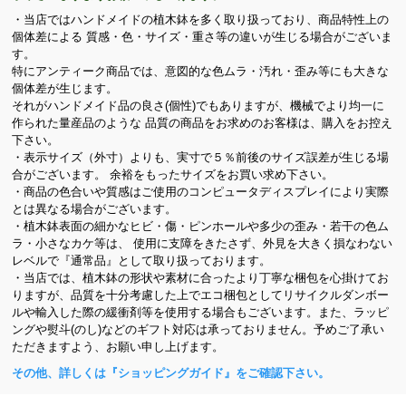
・当店ではハンドメイドの植木鉢を多く取り扱っており、商品特性上の
個体差による 質感・色・サイズ・重さ等の違いが生じる場合がございま
す。
特にアンティーク商品では、意図的な色ムラ・汚れ・歪み等にも大きな
個体差が生じます。
それがハンドメイド品の良さ(個性)でもありますが、機械でより均一に
作られた量産品のような 品質の商品をお求めのお客様は、購入をお控え
下さい。
・表示サイズ（外寸）よりも、実寸で５％前後のサイズ誤差が生じる場
合がございます。 余裕をもったサイズをお買い求め下さい。
・商品の色合いや質感はご使用のコンピュータディスプレイにより実際
とは異なる場合がございます。
・植木鉢表面の細かなヒビ・傷・ピンホールや多少の歪み・若干の色ム
ラ・小さなカケ等は、 使用に支障をきたさず、外見を大きく損なわない
レベルで『通常品』として取り扱っております。
・当店では、植木鉢の形状や素材に合ったより丁寧な梱包を心掛けてお
りますが、品質を十分考慮した上でエコ梱包としてリサイクルダンボー
ルや輸入した際の緩衝剤等を使用する場合もございます。また、ラッピ
ングや熨斗(のし)などのギフト対応は承っておりません。予めご了承い
ただきますよう、お願い申し上げます。
その他、詳しくは『ショッピングガイド』をご確認下さい。