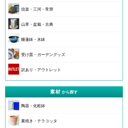
信楽・三河・常滑
山草・盆栽・古典
睡蓮鉢・水鉢
受け皿・ガーデングッズ
訳あり・アウトレット
素材
から探す
陶器・化粧鉢
素焼き・テラコッタ