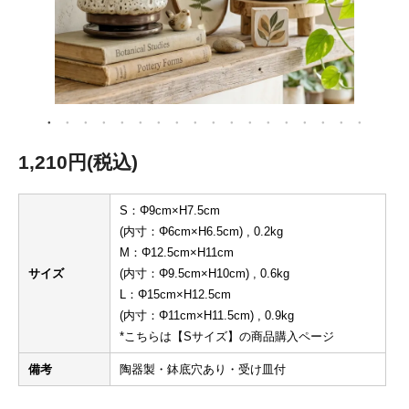
1,210円(税込)
S：Φ9cm×H7.5cm
(内寸：Φ6cm×H6.5cm) , 0.2kg
M：Φ12.5cm×H11cm
サイズ
(内寸：Φ9.5cm×H10cm) , 0.6kg
L：Φ15cm×H12.5cm
(内寸：Φ11cm×H11.5cm) , 0.9kg
*こちらは【Sサイズ】の商品購入ページ
備考
陶器製・鉢底穴あり・受け皿付